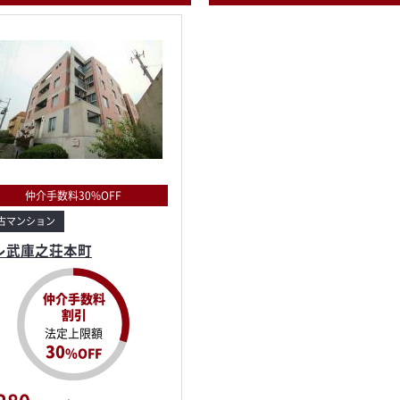
仲介手数料30%OFF
古マンション
レ武庫之荘本町
仲介手数料
割引
法定上限額
30
%OFF