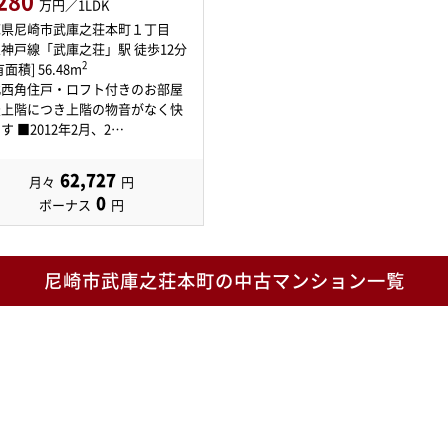
280
万円／1LDK
庫県尼崎市武庫之荘本町１丁目
神戸線「武庫之荘」駅 徒歩12分
2
面積] 56.48m
北西角住戸・ロフト付きのお部屋
最上階につき上階の物音がなく快
す ■2012年2月、2…
62,727
月々
円
0
ボーナス
円
尼崎市武庫之荘本町の中古マンション一覧