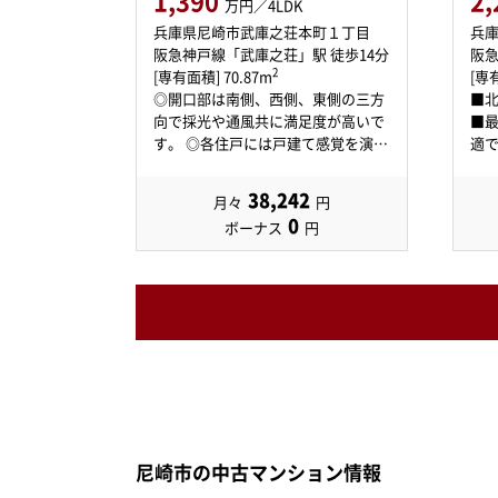
1,390
2,
万円／4LDK
兵庫県尼崎市武庫之荘本町１丁目
兵
阪急神戸線「武庫之荘」駅 徒歩14分
阪急
2
[専有面積] 70.87m
[専有
◎開口部は南側、西側、東側の三方
■
向で採光や通風共に満足度が高いで
■
す。 ◎各住戸には戸建て感覚を演…
適で
38,242
月々
円
0
ボーナス
円
尼崎市の中古マンション情報