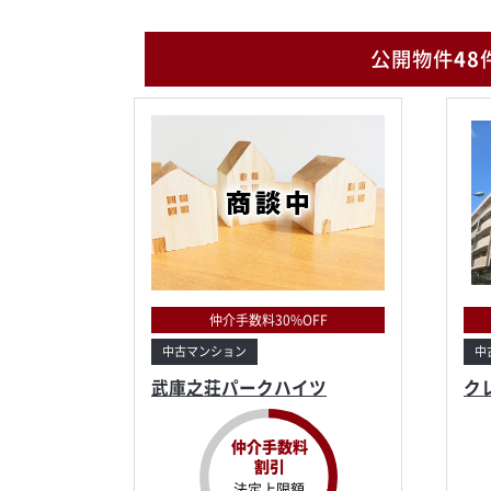
公開物件
48
仲介手数料30%OFF
中古マンション
中
武庫之荘パークハイツ
ク
仲介手数料
割引
法定上限額