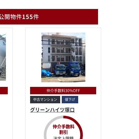
公開物件
155
件
仲介手数料30%OFF
中古マンション
値下げ
グリーンハイツ塚口
仲介手数料
割引
法定上限額