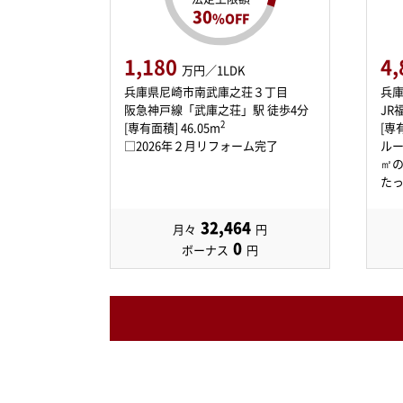
30
%OFF
1,180
4,
万円／1LDK
兵庫県尼崎市南武庫之荘３丁目
兵
阪急神戸線「武庫之荘」駅 徒歩4分
JR
2
[専有面積] 46.05m
[専有
□2026年２月リフォーム完了
ル
㎡
た
を
32,464
月々
円
0
ボーナス
円