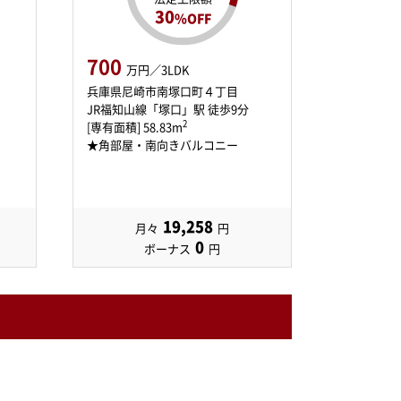
30
%OFF
700
万円／3LDK
兵庫県尼崎市南塚口町４丁目
JR福知山線「塚口」駅 徒歩9分
2
[専有面積] 58.83m
★角部屋・南向きバルコニー
19,258
月々
円
0
ボーナス
円