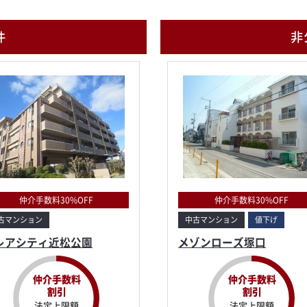
件
非
仲介手数料30%OFF
仲介手数料30%OFF
古マンション
中古マンション
値下げ
レアシティ近松公園
メゾンローズ塚口
仲介手数料
仲介手数料
割引
割引
法定上限額
法定上限額