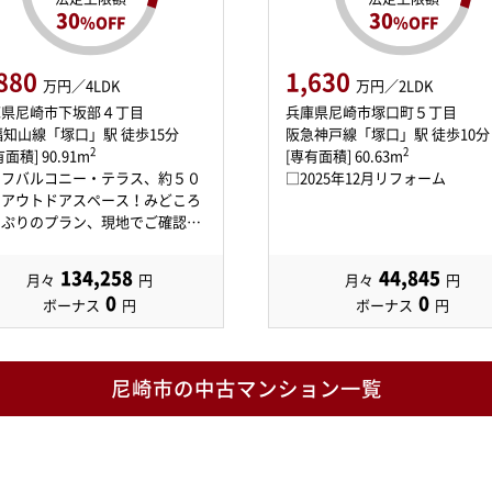
30
30
%OFF
%OFF
880
1,630
万円／4LDK
万円／2LDK
庫県尼崎市下坂部４丁目
兵庫県尼崎市塚口町５丁目
福知山線「塚口」駅 徒歩15分
阪急神戸線「塚口」駅 徒歩10分
2
2
面積] 90.91m
[専有面積] 60.63m
ーフバルコニー・テラス、約５０
□2025年12月リフォーム
のアウトドアスペース！みどころ
っぷりのプラン、現地でご確認
！…
134,258
44,845
月々
円
月々
円
0
0
ボーナス
円
ボーナス
円
尼崎市の中古マンション一覧