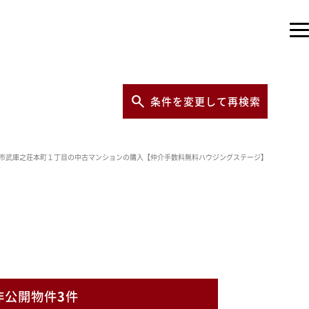
条件を変更して再検索
市武庫之荘本町１丁目の中古マンションの購入【仲介手数料無料ハウジングステージ】
非公開物件
3
件