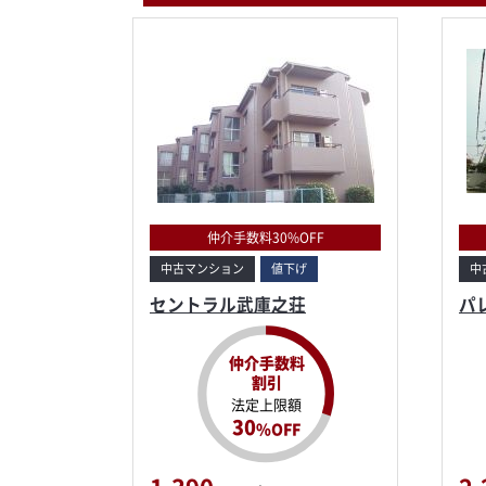
仲介手数料30%OFF
中古マンション
値下げ
中
セントラル武庫之荘
パ
仲介手数料
割引
法定上限額
30
%OFF