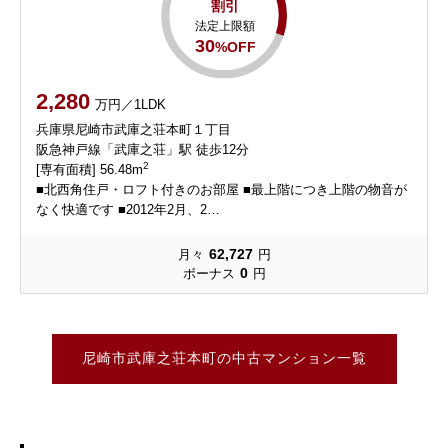
割引
法定上限額
30
%OFF
2,280
万円／1LDK
兵庫県尼崎市武庫之荘本町１丁目
阪急神戸線「武庫之荘」駅 徒歩12分
2
[専有面積] 56.48m
■北西角住戸・ロフト付きのお部屋 ■最上階につき上階の物音が
なく快適です ■2012年2月、2…
62,727
月々
円
0
ボーナス
円
尼崎市武庫之荘本町の中古マンション一覧