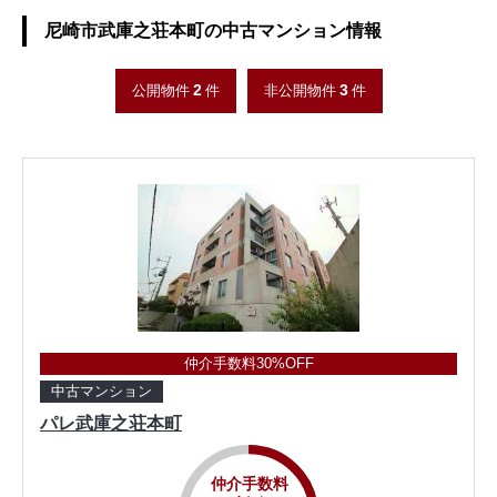
尼崎市武庫之荘本町の中古マンション情報
2
3
公開物件
件
非公開物件
件
仲介手数料30%OFF
中古マンション
パレ武庫之荘本町
仲介手数料