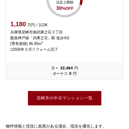
法定上限額
30
%OFF
1,180
万円／1LDK
兵庫県尼崎市南武庫之荘３丁目
阪急神戸線「武庫之荘」駅 徒歩4分
2
[専有面積] 46.05m
□2026年２月リフォーム完了
32,464
月々
円
0
ボーナス
円
尼崎市の中古マンション一覧
物件情報と現況に差異がある場合、現況を優先します。