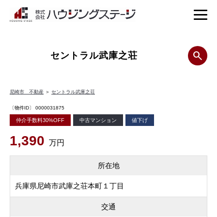
セントラル武庫之荘
尼崎市 不動産
＞
セントラル武庫之荘
〔物件ID〕 0000031875
仲介手数料30%OFF
中古マンション
値下げ
1,390
万円
所在地
兵庫県尼崎市武庫之荘本町１丁目
交通