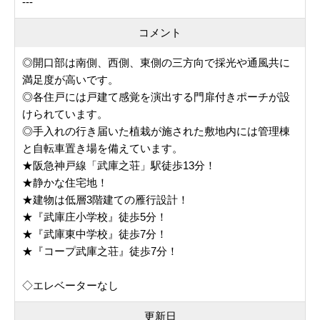
---
コメント
◎開口部は南側、西側、東側の三方向で採光や通風共に
満足度が高いです。
◎各住戸には戸建て感覚を演出する門扉付きポーチが設
けられています。
◎手入れの行き届いた植栽が施された敷地内には管理棟
と自転車置き場を備えています。
★阪急神戸線「武庫之荘」駅徒歩13分！
★静かな住宅地！
★建物は低層3階建ての雁行設計！
★『武庫庄小学校』徒歩5分！
★『武庫東中学校』徒歩7分！
★『コープ武庫之荘』徒歩7分！
◇エレベーターなし
更新日