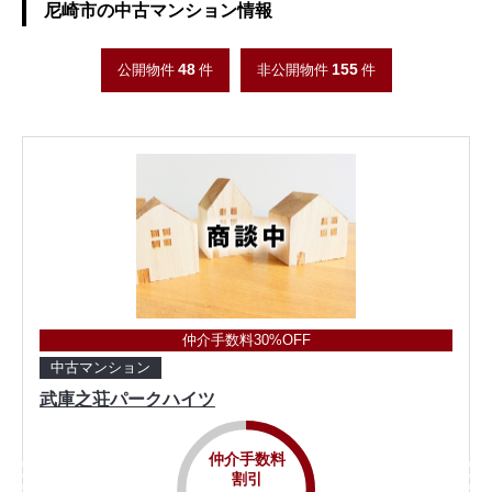
尼崎市の中古マンション情報
48
155
公開物件
件
非公開物件
件
仲介手数料30%OFF
中古マンション
武庫之荘パークハイツ
仲介手数料
割引