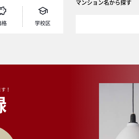
マンション名から探す
価格
学校区
ます！
録