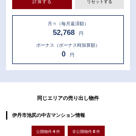
計算する
リセットする
月々
（毎月返済額）
52,768
円
ボーナス
（ボーナス時加算額）
0
円
同じエリアの売り出し物件
伊丹市池尻の中古マンション情報
4
8
公開物件
件
非公開物件
件