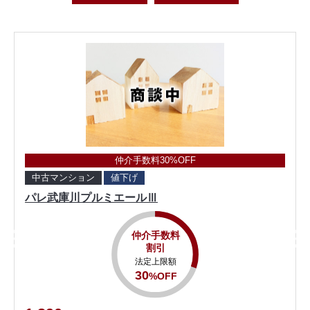
仲介手数料30%OFF
中古マンション
値下げ
パレ武庫川プルミエールⅢ
仲介手数料
割引
法定上限額
30
%OFF