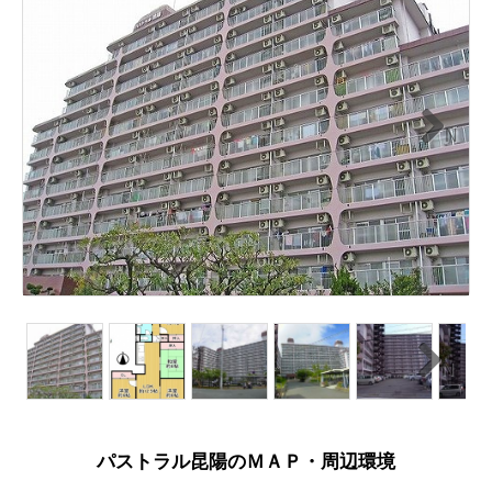
N
ext
N
ext
パストラル昆陽のＭＡＰ・周辺環境