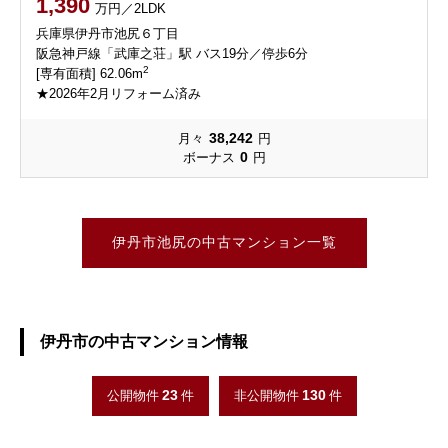
1,390
万円／2LDK
兵庫県伊丹市池尻６丁目
阪急神戸線「武庫之荘」駅 バス19分／停歩6分
2
[専有面積] 62.06m
★2026年2月リフォーム済み
38,242
月々
円
0
ボーナス
円
伊丹市池尻の中古マンション一覧
伊丹市の中古マンション情報
23
130
公開物件
件
非公開物件
件