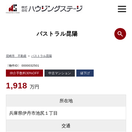
パストラル昆陽
尼崎市 不動産
＞
パストラル昆陽
〔物件ID〕 0000032501
仲介手数料30%OFF
中古マンション
値下げ
1,918
万円
所在地
兵庫県伊丹市池尻１丁目
交通