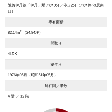
阪急伊丹線「伊丹」駅 バス9分／停歩2分（バス停 池尻南
口）
専有面積
2
82.14m
（24.84坪）
間取り
4LDK
築年月
1976年05月（昭和51年05月）
所在階／階数
4 階 ／ 12 階