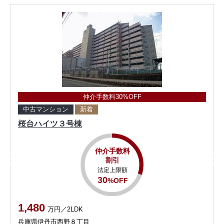
仲介手数料30%OFF
中古マンション
新着
桜台ハイツ３号棟
仲介手数料
割引
法定上限額
30
%OFF
1,480
万円／2LDK
兵庫県伊丹市西野８丁目