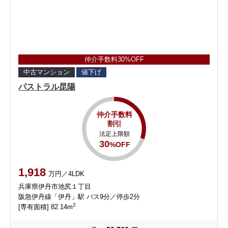
仲介手数料30%OFF
中古マンション
値下げ
パストラル昆陽
仲介手数料
割引
法定上限額
30
%OFF
1,918
万円／4LDK
兵庫県伊丹市池尻１丁目
阪急伊丹線「伊丹」駅 バス9分／停歩2分
2
[専有面積] 82.14m