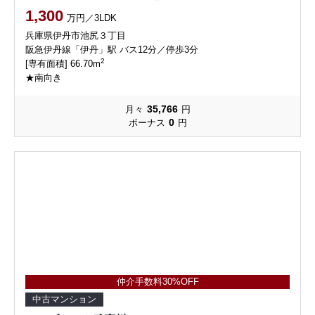
1,300
万円／3LDK
兵庫県伊丹市池尻３丁目
阪急伊丹線「伊丹」駅 バス12分／停歩3分
2
[専有面積] 66.70m
★南向き
35,766
月々
円
0
ボーナス
円
仲介手数料30%OFF
中古マンション