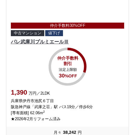
仲介手数料30%OFF
中古マンション
値下げ
パレ武庫川プルミエールⅢ
仲介手数料
割引
法定上限額
30
%OFF
1,390
万円／2LDK
兵庫県伊丹市池尻６丁目
阪急神戸線「武庫之荘」駅 バス19分／停歩6分
2
[専有面積] 62.06m
★2026年2月リフォーム済み
38,242
月々
円