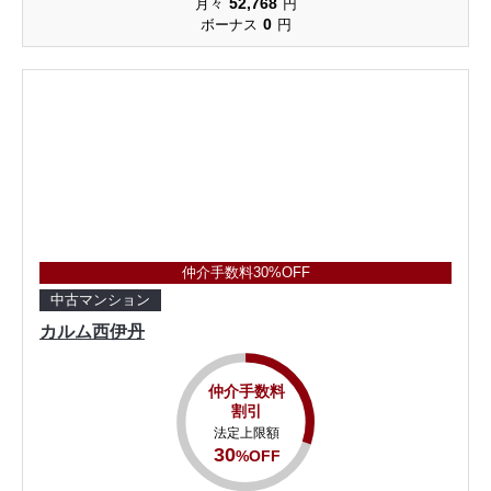
52,768
月々
円
0
ボーナス
円
仲介手数料30%OFF
中古マンション
カルム西伊丹
仲介手数料
割引
法定上限額
30
%OFF