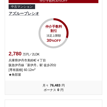
仲介手数料30%OFF
中古マンション
アズループレシオ
仲介手数料
割引
法定上限額
30
%OFF
2,780
万円／2LDK
兵庫県伊丹市美鈴町４丁目
阪急伊丹線「新伊丹」駅 徒歩20分
2
[専有面積] 60.12m
★角部屋
76,483
月々
円
0
ボーナス
円