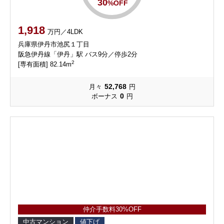
30
%OFF
1,918
万円／4LDK
兵庫県伊丹市池尻１丁目
阪急伊丹線「伊丹」駅 バス9分／停歩2分
2
[専有面積] 82.14m
52,768
月々
円
0
ボーナス
円
仲介手数料30%OFF
中古マンション
値下げ