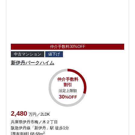
仲介手数料30%OFF
中古マンション
値下げ
新伊丹パークハイム
仲介手数料
割引
法定上限額
30
%OFF
2,480
万円／2LDK
兵庫県伊丹市梅ノ木２丁目
阪急伊丹線「新伊丹」駅 徒歩1分
2
[専有面積] 68.68m