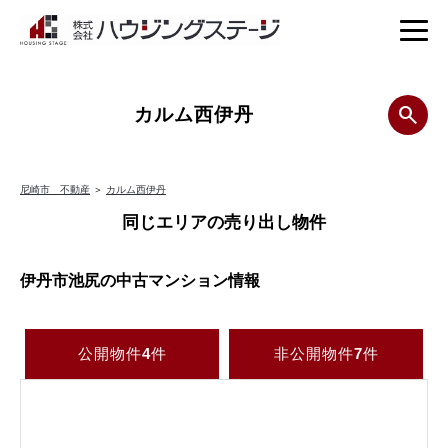
カルム西伊丹
尼崎市 不動産
＞
カルム西伊丹
同じエリアの売り出し物件
伊丹市池尻の中古マンション情報
公開物件
4
件
非公開物件
7
件