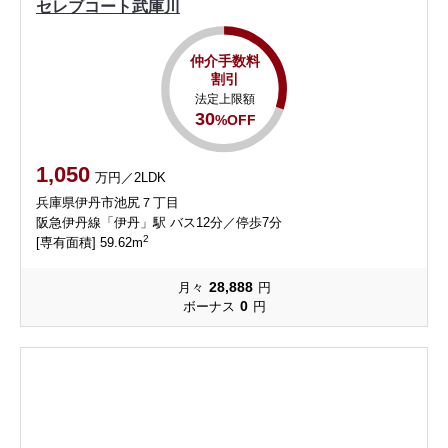
セレブコート武庫川
仲介手数料
割引
法定上限額
30
%OFF
1,050
万円／2LDK
兵庫県伊丹市池尻７丁目
阪急伊丹線「伊丹」駅 バス12分／停歩7分
2
[専有面積] 59.62m
28,888
月々
円
0
ボーナス
円