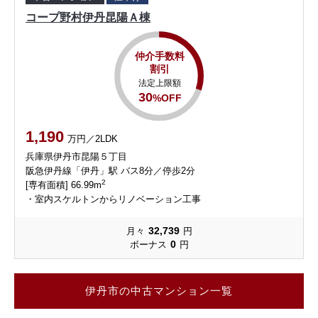
コープ野村伊丹昆陽Ａ棟
仲介手数料
割引
法定上限額
30
%OFF
1,190
万円／2LDK
兵庫県伊丹市昆陽５丁目
阪急伊丹線「伊丹」駅 バス8分／停歩2分
2
[専有面積] 66.99m
・室内スケルトンからリノベーション工事
32,739
月々
円
0
ボーナス
円
伊丹市の中古マンション一覧