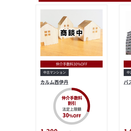
仲介手数料30%OFF
中古マンション
中
カルム西伊丹
パ
仲介手数料
割引
法定上限額
30
%OFF