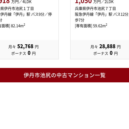
918
1,050
万円／4LDK
万円／2LDK
庫県伊丹市池尻１丁目
兵庫県伊丹市池尻７丁目
伊丹線「伊丹」駅 バス9分／停
阪急伊丹線「伊丹」駅 バス12
分
歩7分
2
2
面積] 82.14m
[専有面積] 59.62m
52,768
28,888
月々
円
月々
円
0
0
ボーナス
円
ボーナス
円
伊丹市池尻の中古マンション一覧