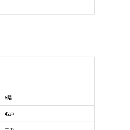
6階
42戸
二中