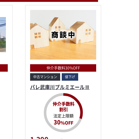
仲介手数料30%OFF
中古マンション
値下げ
パレ武庫川プルミエールⅢ
仲介手数料
割引
法定上限額
30
%OFF