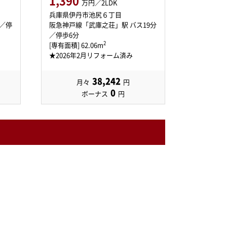
1,390
万円／2LDK
兵庫県伊丹市池尻６丁目
分／停
阪急神戸線「武庫之荘」駅 バス19分
／停歩6分
2
[専有面積] 62.06m
★2026年2月リフォーム済み
38,242
月々
円
0
ボーナス
円