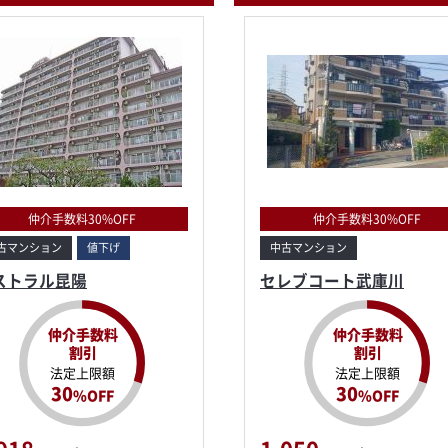
仲介手数料30%OFF
仲介手数料30%OFF
古マンション
値下げ
中古マンション
ストラル昆陽
セレブコート武庫川
仲介手数料
仲介手数料
割引
割引
法定上限額
法定上限額
30
30
%OFF
%OFF