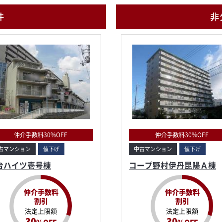
件
非
仲介手数料30%OFF
仲介手数料30%OFF
古マンション
値下げ
中古マンション
値下げ
台ハイツ壱号棟
コープ野村伊丹昆陽Ａ棟
仲介手数料
仲介手数料
割引
割引
法定上限額
法定上限額
30
30
%OFF
%OFF