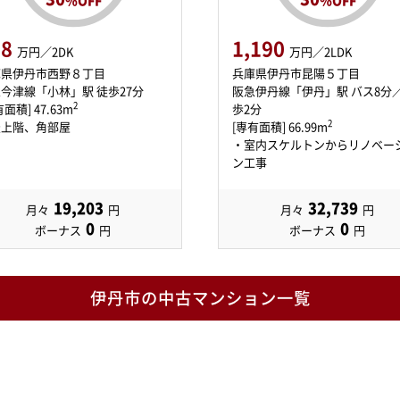
98
1,190
万円／2DK
万円／2LDK
庫県伊丹市西野８丁目
兵庫県伊丹市昆陽５丁目
今津線「小林」駅 徒歩27分
阪急伊丹線「伊丹」駅 バス8分
2
面積] 47.63m
歩2分
2
最上階、角部屋
[専有面積] 66.99m
・室内スケルトンからリノベー
ン工事
19,203
32,739
月々
円
月々
円
0
0
ボーナス
円
ボーナス
円
伊丹市の中古マンション一覧