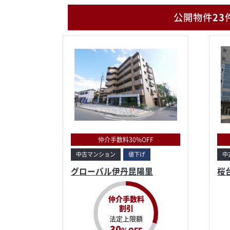
公開物件
23
仲介手数料30%OFF
中古マンション
値下げ
中
グローバル伊丹昆陽里
桜
仲介手数料
割引
法定上限額
30
%OFF