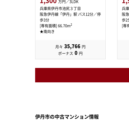
1,300
1,
万円／3LDK
兵庫県伊丹市池尻３丁目
兵
阪急伊丹線「伊丹」駅 バス12分／停
阪急
歩3分
歩2
2
[専有面積] 66.70m
[専有
★南向き
35,766
月々
円
0
ボーナス
円
伊丹市の中古マンション情報