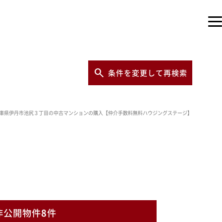
条件を変更して再検索
庫県伊丹市池尻３丁目の中古マンションの購入【仲介手数料無料ハウジングステージ】
非公開物件
8
件