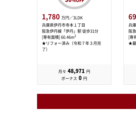
1,780
6
万円／3LDK
兵庫県伊丹市寺本１丁目
兵
阪急伊丹線「伊丹」駅 徒歩31分
阪急
2
[専有面積] 60.46m
[専有
★リフォー済み（令和７年３月完
★
了）
48,971
月々
円
0
ボーナス
円