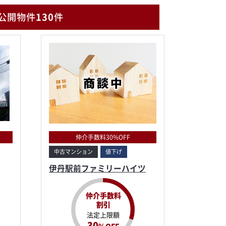
公開物件
130
件
仲介手数料30%OFF
中古マンション
値下げ
伊丹駅前ファミリーハイツ
仲介手数料
割引
法定上限額
30
%OFF