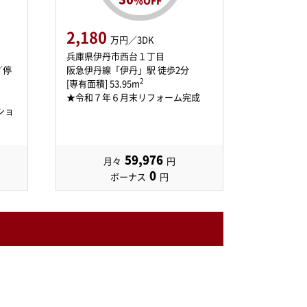
2,180
万円／3DK
兵庫県伊丹市西台１丁目
／停
阪急伊丹線「伊丹」駅 徒歩2分
2
[専有面積] 53.95m
★令和７年６月末リフォーム完成
ショ
59,976
月々
円
0
ボーナス
円