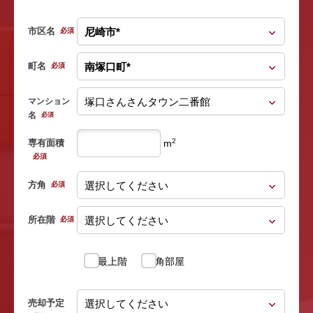
市区名
必須
町名
必須
マンション
名
必須
2
専有面積
m
必須
方角
必須
所在階
必須
最上階
角部屋
売却予定