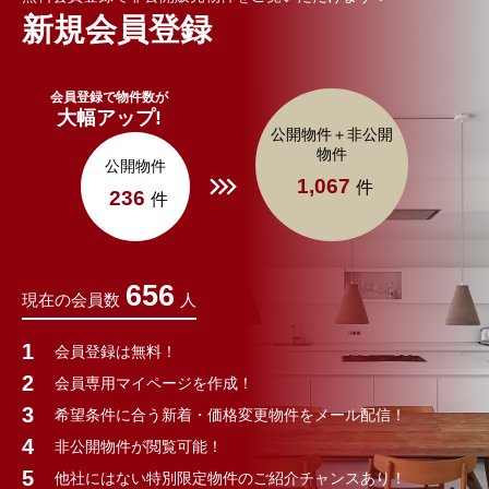
新規会員登録
会員登録で物件数が
大幅アップ!
公開物件＋非公開
物件
公開物件
1,067
件
236
件
656
現在の会員数
人
会員登録は無料！
会員専用マイページを作成！
希望条件に合う新着・価格変更物件をメール配信！
非公開物件が閲覧可能！
他社にはない特別限定物件のご紹介チャンスあり！