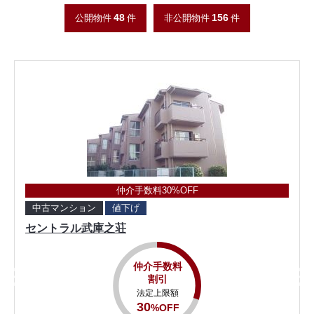
48
156
公開物件
件
非公開物件
件
仲介手数料30%OFF
中古マンション
値下げ
セントラル武庫之荘
仲介手数料
割引
法定上限額
30
%OFF