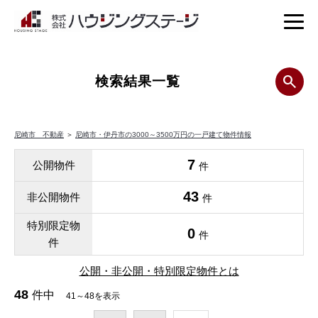
検索結果一覧
尼崎市 不動産
＞
尼崎市・伊丹市の3000～3500万円の一戸建て物件情報
7
公開物件
件
43
非公開物件
件
特別限定物
0
件
件
公開・非公開・特別限定物件とは
48
件中
41～48を表示