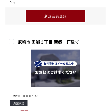
い。
新規会員登録
尼崎市 田能３丁目 新築一戸建て
〔物件ID〕 0000031652
新築戸建