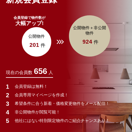
会員登録で物件数が
大幅アップ!
公開物件＋非公開
物件
公開物件
924
件
201
件
656
現在の会員数
人
会員登録は無料！
会員専用マイページを作成！
希望条件に合う新着・価格変更物件をメール配信！
非公開物件が閲覧可能！
他社にはない特別限定物件のご紹介チャンスあり！