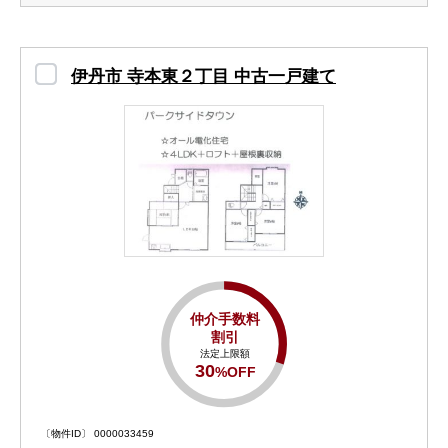
伊丹市 寺本東２丁目 中古一戸建て
仲介手数料
割引
法定上限額
30
%OFF
〔物件ID〕 0000033459