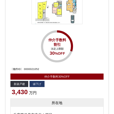
仲介手数料
割引
法定上限額
30
%OFF
〔物件ID〕 0000021052
仲介手数料30%OFF
新築戸建
値下げ
3,430
万円
所在地