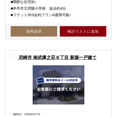
■閑静な住宅街♪
■伊丹市立摂陽小学校 徒歩約4分
■フラット35S金利プランA適用可能♪
資料請求
検討リスト
に追加
尼崎市 南武庫之荘８丁目 新築一戸建て
〔物件ID〕 0000032775