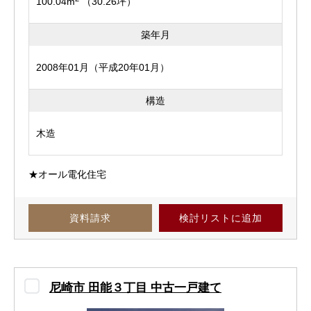
100.04m
（30.26坪）
築年月
2008年01月（平成20年01月）
構造
木造
★オール電化住宅
資料請求
検討リスト
に追加
尼崎市 田能３丁目 中古一戸建て