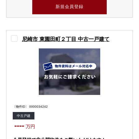
新規会員登録
尼崎市 東園田町２丁目 中古一戸建て
〔物件ID〕 0000034242
中古戸建
----
万円