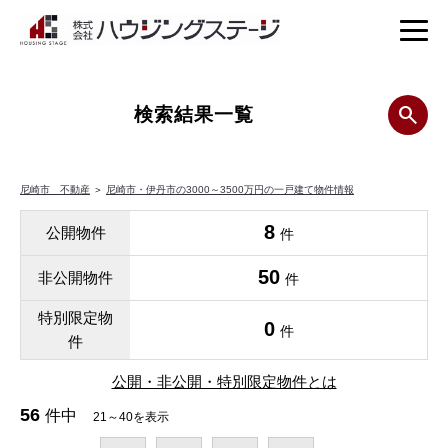
検索結果一覧
尼崎市 不動産
＞
尼崎市・伊丹市の3000～3500万円の一戸建て物件情報
8
公開物件
件
50
非公開物件
件
特別限定物
0
件
件
公開・非公開・特別限定物件とは
56
件中
21～40を表示