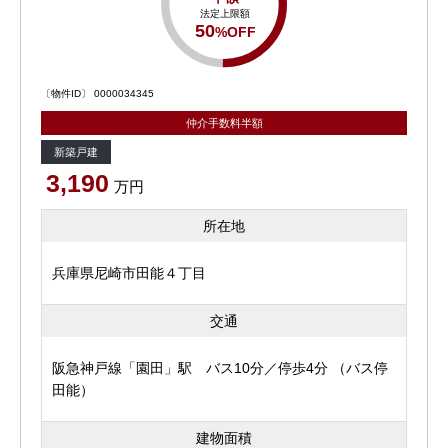
法定上限額
50
%OFF
〔物件ID〕 0000034345
仲介手数料半額
新築戸建
3,190
万円
所在地
兵庫県尼崎市田能４丁目
交通
阪急神戸線「園田」駅 バス10分／停歩4分 （バス停
田能）
建物面積