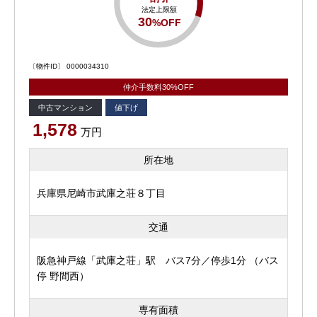
法定上限額
30
%OFF
〔物件ID〕 0000034310
仲介手数料30%OFF
中古マンション
値下げ
1,578
万円
所在地
兵庫県尼崎市武庫之荘８丁目
交通
阪急神戸線「武庫之荘」駅 バス7分／停歩1分 （バス
停 野間西）
専有面積