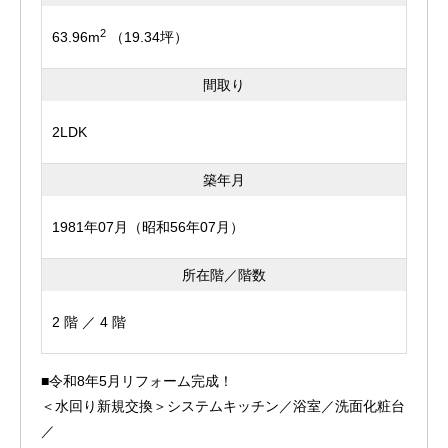
2
63.96m
（19.34坪）
間取り
2LDK
築年月
1981年07月（昭和56年07月）
所在階／階数
2 階 ／ 4 階
■令和8年5月リフォーム完成！
＜水回り新規交換＞システムキッチン／浴室／洗面化粧台
／