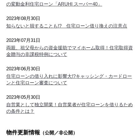
26/08/08
の変動金利住宅ローン「ARUHI スーパー40」
新着
仲介手数料30%OFF
2023年08月30日
尼崎市 常吉１丁目 土地の新着物件情報が登録されました。詳し
知らないと損することも!? 住宅ローン借り換えの注意点
くはお問い合わせください。
2023年07月31日
26/08/07
両親、祖父母からの資金援助でマイホーム取得！住宅取得資
新着
金贈与の非課税特例について
仲介手数料30%OFF
尼崎市 西立花町２丁目 土地の新着物件情報が登録されました。
2023年06月30日
詳しくはお問い合わせください。
住宅ローンの借り入れに影響大!?キャッシング・カードロー
ンと住宅ローン審査について
26/08/07
新着
2023年05月30日
仲介手数料30%OFF
自営業として独立開業！自営業者が住宅ローンを借りるため
尼崎市 武庫之荘東２丁目 土地の新着物件情報が登録されまし
の条件とは？
た。詳しくはお問い合わせください。
26/08/07
物件更新情報
新着
（公開／非公開）
仲介手数料30%OFF