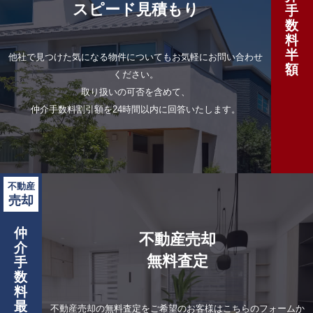
スピード見積もり
手
数
料
半
他社で見つけた気になる物件についてもお気軽にお問い合わせ
額
ください。
取り扱いの可否を含めて、
仲介手数料割引額を24時間以内に回答いたします。
不動産
売却
仲
不動産売却
介
無料査定
手
数
料
最
不動産売却の無料査定をご希望のお客様はこちらのフォームか