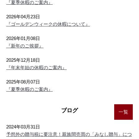
『夏季休暇のご案内』
尼崎市 次屋３丁目 中古一戸建ての新着物件情報が登録されまし
た。詳しくはお問い合わせください。
2026年04月23日
26/08/09
『ゴールデンウィークの休暇について』
新着
仲介手数料無料（100%OFF）
2026年01月08日
尼崎市 長洲東通２丁目 新築一戸建て
『新年のご挨拶』
4,899万円
2
建物面積 111.30m
2025年12月18日
『年末年始の休暇のご案内』
26/08/09
値下げ
2025年08月07日
仲介手数料30%OFF
『夏季休暇のご案内』
尼崎市 東園田町３丁目 中古一戸建ての値下げ物件情報が登録さ
れました。詳しくはお問い合わせください。
ブログ
26/08/08
一覧
新着
仲介手数料30%OFF
2024年03月31日
尼崎市 善法寺町 中古一戸建ての新着物件情報が登録されまし
予想外の贈与税に要注意！親族間売買の「みなし贈与」につ
た。詳しくはお問い合わせください。