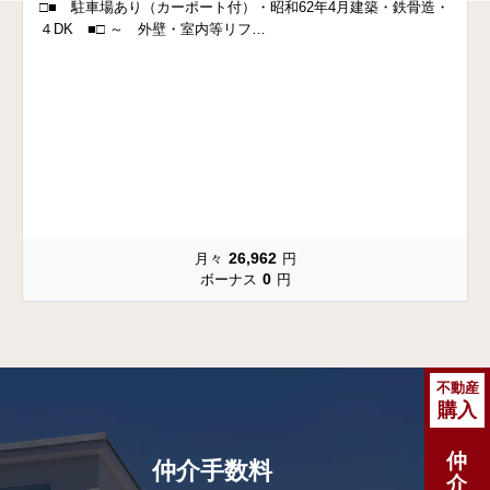
□■ 駐車場あり（カーポート付）・昭和62年4月建築・鉄骨造・
４DK ■□ ～ 外壁・室内等リフ…
4
26,962
月々
円
0
ボーナス
円
不動産
購入
仲
仲介手数料
介