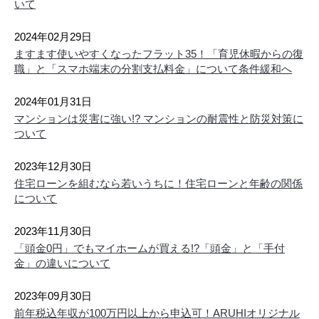
いて
26/08/08
2024年02月29日
新着
ますます使いやすくなったフラット35！「育児休暇からの復
仲介手数料30%OFF
職」と「スマホ端末の分割支払料金」について条件緩和へ
尼崎市 食満５丁目 土地
2,080万円
2024年01月31日
2
土地面積 63.21m
マンションは災害に強い!? マンションの耐震性と防災対策に
ついて
26/08/08
新着
2023年12月30日
仲介手数料30%OFF
住宅ローンを組むなら若いうちに！住宅ローンと年齢の関係
アズコート園田の新着物件情報が登録されました。詳しくはお問
について
い合わせください。
2023年11月30日
26/08/08
「頭金0円」でもマイホームが買える!?「頭金」と「手付
新着
金」の違いについて
仲介手数料30%OFF
尼崎市 南清水 中古一戸建ての新着物件情報が登録されました。
2023年09月30日
詳しくはお問い合わせください。
前年税込年収が100万円以上から申込可！ARUHIオリジナル