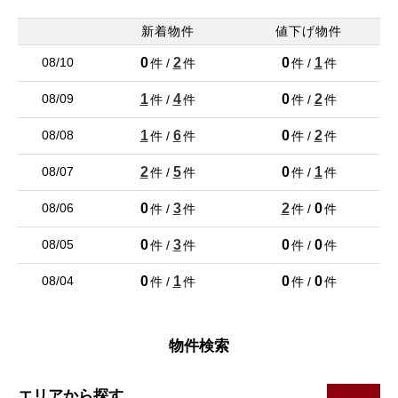
尼崎市 東園田町５丁目 土地の新着物件情報が登録されました。
新着物件
値下げ物件
詳しくはお問い合わせください。
0
2
0
1
08/10
件 /
件
件 /
件
26/08/05
新着
1
4
0
2
08/09
件 /
件
件 /
件
仲介手数料30%OFF
1
6
0
2
08/08
メゾンドール尼崎の新着物件情報が登録されました。詳しくはお
件 /
件
件 /
件
問い合わせください。
2
5
0
1
08/07
件 /
件
件 /
件
26/08/03
0
3
2
0
08/06
新着
件 /
件
件 /
件
仲介手数料30%OFF
0
3
0
0
08/05
件 /
件
件 /
件
尼崎市 西昆陽３丁目 土地の新着物件情報が登録されました。詳
しくはお問い合わせください。
0
1
0
0
08/04
件 /
件
件 /
件
26/08/03
新着
物件検索
仲介手数料30%OFF
レピア東難波の新着物件情報が登録されました。詳しくはお問い
合わせください。
エリアから探す