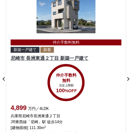
仲介手数料無料
新築一戸建て
新着
尼崎市 長洲東通２丁目 新築一戸建て
仲介手数料
無料
法定上限額
100
%OFF
4,899
万円／4LDK
兵庫県尼崎市長洲東通２丁目
JR東西線「尼崎」駅 徒歩14分
2
[建物面積] 111.30m