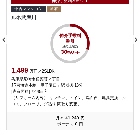
仲介手数料30%OFF
中古マンション
新着
ルネ武庫川
仲介手数料
割引
法定上限額
30
%OFF
1,499
万円／2SLDK
兵庫県尼崎市稲葉荘２丁目
JR東海道本線「甲子園口」駅 徒歩18分
2
[専有面積] 72.45m
【リフォーム内容】 キッチン、トイレ、洗⾯台、建具交換、ク
ロス、フローリング貼り 間取り変更、…
41,240
月々
円
0
ボーナス
円