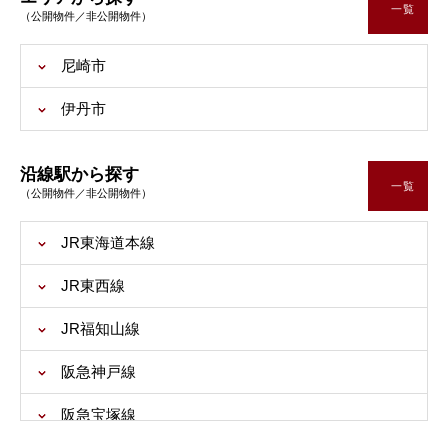
一覧
（公開物件／非公開物件）
26/08/03
新着
尼崎市
仲介手数料30%OFF
尼崎市 次屋１丁目 土地の新着物件情報が登録されました。詳し
伊丹市
くはお問い合わせください。
26/08/03
沿線駅から探す
新着
一覧
（公開物件／非公開物件）
仲介手数料30%OFF
尼崎市 西昆陽３丁目 土地の新着物件情報が登録されました。詳
JR東海道本線
しくはお問い合わせください。
26/08/03
JR東西線
新着
JR福知山線
仲介手数料30%OFF
尼崎市 水堂町１丁目 中古一戸建ての新着物件情報が登録されま
阪急神戸線
した。詳しくはお問い合わせください。
26/08/03
阪急宝塚線
新着