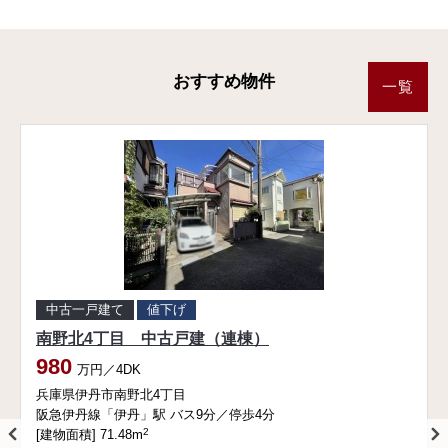
おすすめ物件
一覧
中古一戸建て
値下げ
南野北4丁目 中古戸建（連棟）
980
万円／4DK
兵庫県伊丹市南野北4丁目
阪急伊丹線「伊丹」駅 バス9分／停歩4分
2
[建物面積] 71.48m