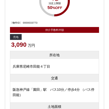
法定上限額
50
%OFF
〔物件ID〕 0000033773
仲介手数料半額
売地
3,090
万円
所在地
兵庫県尼崎市田能４丁目
交通
阪急神戸線「園田」駅 バス10分／停歩4分 （バス停
田能）
土地面積