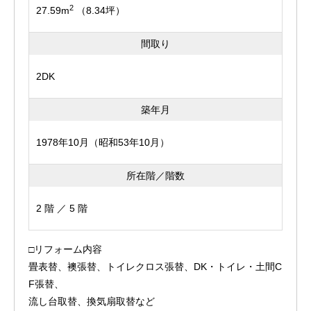
2
27.59m
（8.34坪）
間取り
2DK
築年月
1978年10月（昭和53年10月）
所在階／階数
2 階 ／ 5 階
□リフォーム内容
畳表替、襖張替、トイレクロス張替、DK・トイレ・土間C
F張替、
流し台取替、換気扇取替など