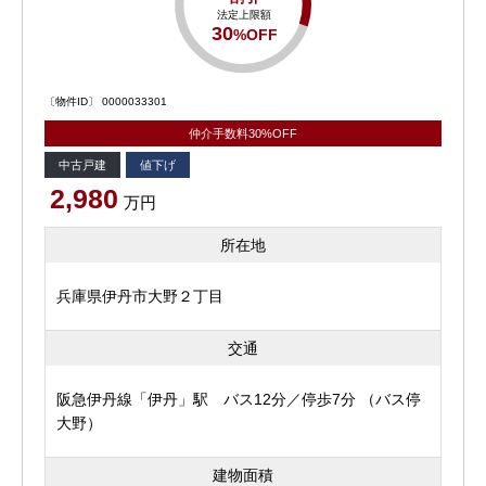
法定上限額
30
%OFF
〔物件ID〕 0000033301
仲介手数料30%OFF
中古戸建
値下げ
2,980
万円
所在地
兵庫県伊丹市大野２丁目
交通
阪急伊丹線「伊丹」駅 バス12分／停歩7分 （バス停
大野）
建物面積