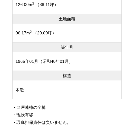
2
126.00m
（38.11坪）
土地面積
2
96.17m
（29.09坪）
築年月
1965年01月（昭和40年01月）
構造
木造
・２戸連棟の全棟
・現状有姿
・瑕疵担保責任は負いません。