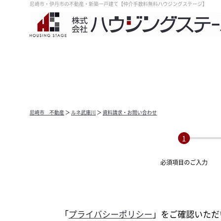
尼崎市・伊丹市の不動産・新築一戸建て【仲介手数料無料ハウジングステージ】
尼崎市 不動産
＞
ルネ武庫川
＞
資料請求・お問い合わせ
必須項目の
ご入力
「
プライバシーポリシー
」をご確認いただ