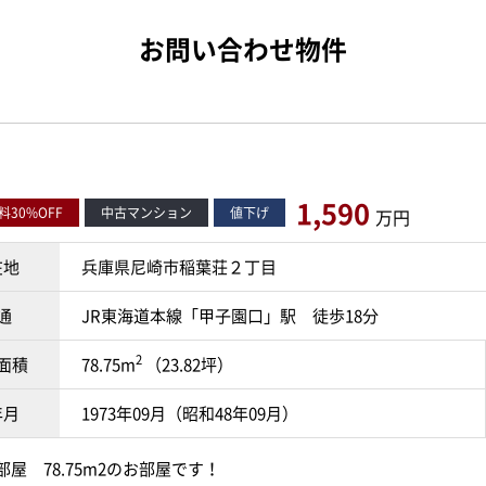
お問い合わせ物件
1,590
30%OFF
中古マンション
値下げ
万円
在地
兵庫県尼崎市稲葉荘２丁目
通
JR東海道本線「甲子園口」駅 徒歩18分
2
面積
78.75m
（23.82坪）
年月
1973年09月（昭和48年09月）
屋 78.75m2のお部屋です！