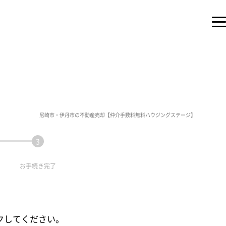
尼崎市・伊丹市の不動産売却【仲介手数料無料ハウジングステージ】
お手続き
完了
クしてください。