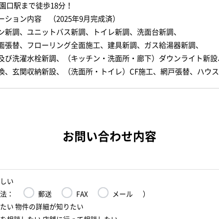
子園口駅まで徒歩18分！
ーション内容 （2025年9月完成済）
ン新調、ユニットバス新調、トイレ新調、洗面台新調、
面張替、フローリング全面施工、建具新調、ガス給湯器新調、
及び洗濯水栓新調、（キッチン・洗面所・廊下）ダウンライト新設
換、玄関収納新設、（洗面所・トイレ）CF施工、網戸張替、ハウ
お問い合わせ内容
しい
法：
郵送
FAX
メール
）
たい 物件の詳細が知りたい