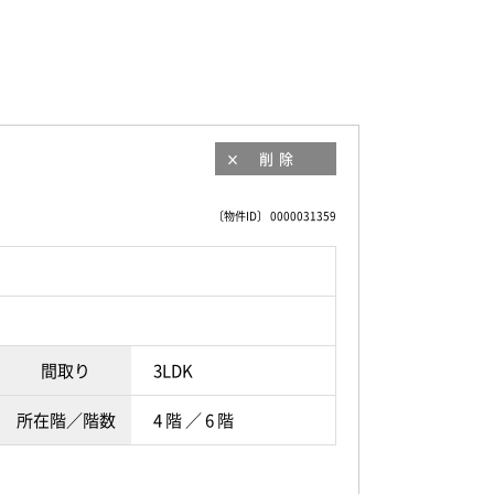
削除
〔物件ID〕 0000031359
間取り
3LDK
所在階／階数
4 階 ／ 6 階