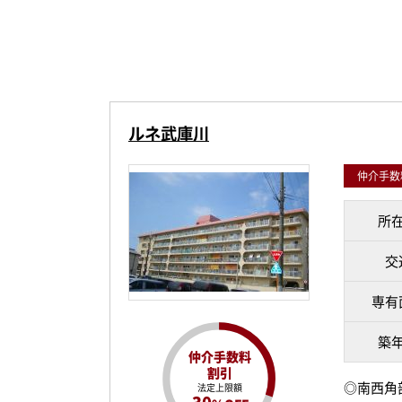
ルネ武庫川
仲介手数料
所
交
専有
築
仲介手数料
割引
◎南西角部
法定上限額