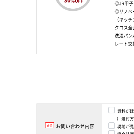
30
%OFF
◎JR甲
◎リノベ
（キッチ
クロス全
洗濯パン
レート交
資料がほ
（
送付方
お問い合わせ内容
必須
現地が見