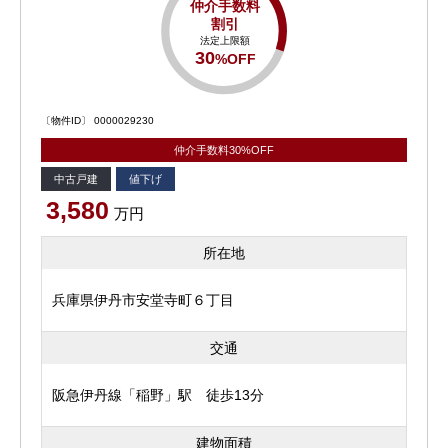
仲介手数料
割引
法定上限額
30
%OFF
〔物件ID〕 0000029230
仲介手数料30%OFF
中古戸建
値下げ
3,580
万円
所在地
兵庫県伊丹市安堂寺町６丁目
交通
阪急伊丹線「稲野」駅 徒歩13分
建物面積