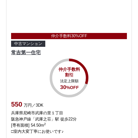
仲介手数料30%OFF
中古マンション
常吉第一住宅
仲介手数料
割引
法定上限額
30
%OFF
550
万円／3DK
兵庫県尼崎市武庫の里１丁目
阪急神戸線「武庫之荘」駅 徒歩22分
2
[専有面積] 54.50m
□室内大変丁寧にお使いです♪