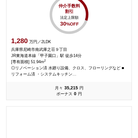
仲介手数料
割引
法定上限額
30
%OFF
1,280
万円／2LDK
兵庫県尼崎市南武庫之荘９丁目
JR東海道本線「甲子園口」駅 徒歩14分
2
[専有面積] 51.94m
◎リノベーション済 水廻り設備、クロス、フローリングなど ■
リフォーム済 ・システムキッチン…
35,215
月々
円
0
ボーナス
円