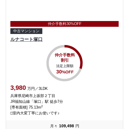
仲介手数料30%OFF
中古マンション
ルナコート塚口
仲介手数料
割引
法定上限額
30
%OFF
3,980
万円／3LDK
兵庫県尼崎市上坂部２丁目
JR福知山線「塚口」駅 徒歩7分
2
[専有面積] 75.13m
□室内大変丁寧にお使いです♪
109,498
月々
円