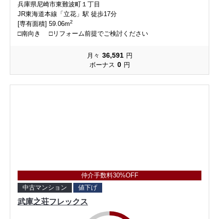
兵庫県尼崎市東難波町１丁目
JR東海道本線「立花」駅 徒歩17分
2
[専有面積] 59.06m
□南向き □リフォーム前提でご検討ください
36,591
月々
円
0
ボーナス
円
仲介手数料30%OFF
中古マンション
値下げ
武庫之荘フレックス