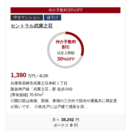
仲介手数料30%OFF
中古マンション
値下げ
セントラル武庫之荘
仲介手数料
割引
法定上限額
30
%OFF
1,390
万円／4LDK
兵庫県尼崎市武庫之荘本町１丁目
阪急神戸線「武庫之荘」駅 徒歩14分
2
[専有面積] 70.87m
◎開口部は南側、西側、東側の三方向で採光や通風共に満足度
が高いです。 ◎各住戸には戸建て感覚を演…
38,242
月々
円
0
ボーナス
円