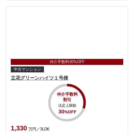
仲介手数料30%OFF
中古マンション
立花グリーンハイツ１号棟
仲介手数料
割引
法定上限額
30
%OFF
1,330
万円／3LDK