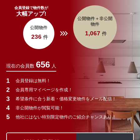
会員登録で物件数が
大幅アップ!
公開物件＋非公開
物件
公開物件
1,067
件
236
件
656
現在の会員数
人
会員登録は無料！
会員専用マイページを作成！
希望条件に合う新着・価格変更物件をメール配信！
非公開物件が閲覧可能！
他社にはない特別限定物件のご紹介チャンスあり！