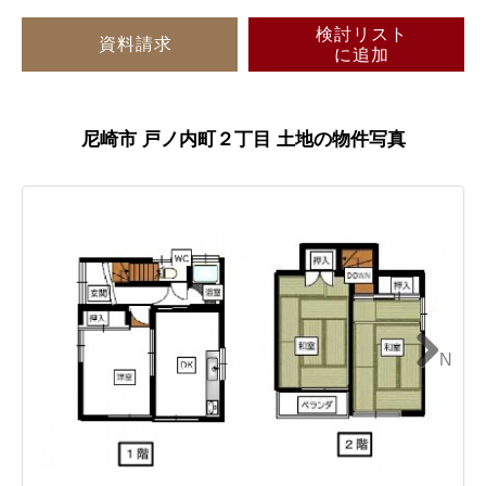
検討リスト
資料請求
に追加
尼崎市 戸ノ内町２丁目 土地の物件写真
N
ext