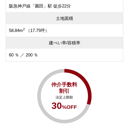
阪急神戸線「園田」駅 徒歩22分
土地面積
2
58.84m
（17.79坪）
建ぺい率/容積率
60 ％ ／ 200 ％
仲介手数料
割引
法定上限額
30
%OFF