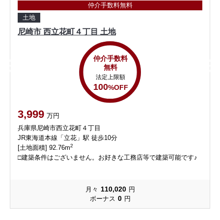
仲介手数料無料
土地
尼崎市 西立花町４丁目 土地
仲介手数料
無料
法定上限額
100
%OFF
3,999
万円
兵庫県尼崎市西立花町４丁目
JR東海道本線「立花」駅 徒歩10分
2
[土地面積] 92.76m
□建築条件はございません。お好きな工務店等で建築可能です♪
110,020
月々
円
0
ボーナス
円