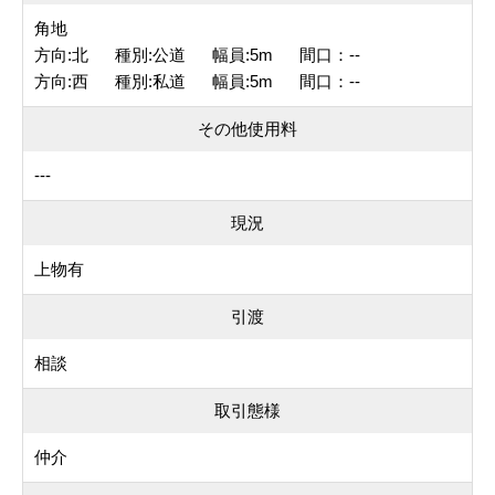
角地
方向:北 種別:公道 幅員:5m 間口：--
方向:西 種別:私道 幅員:5m 間口：--
その他使用料
---
現況
上物有
引渡
相談
取引態様
仲介