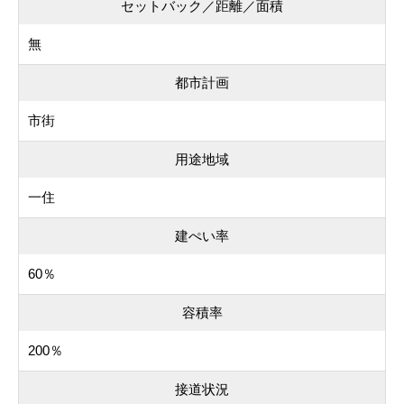
セットバック／距離／面積
無
都市計画
市街
用途地域
一住
建ぺい率
60％
容積率
200％
接道状況