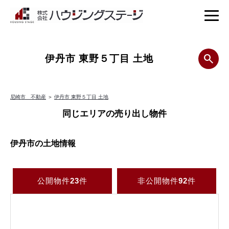
伊丹市 東野５丁目 土地
尼崎市 不動産
＞
伊丹市 東野５丁目 土地
同じエリアの売り出し物件
伊丹市の土地情報
公開物件
23
件
非公開物件
92
件