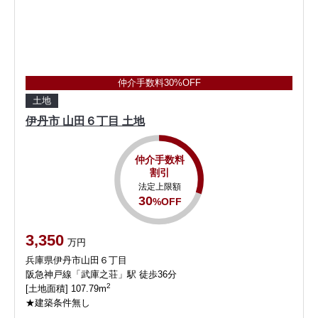
仲介手数料30%OFF
土地
伊丹市 山田６丁目 土地
仲介手数料
割引
法定上限額
30
%OFF
3,350
万円
兵庫県伊丹市山田６丁目
阪急神戸線「武庫之荘」駅 徒歩36分
2
[土地面積] 107.79m
★建築条件無し