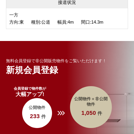
接道状況
一方
方向:東 種別:公道 幅員:4m 間口:14.3m
無料会員登録で非公開販売物件をご覧いただけます！
新規会員登録
会員登録で物件数が
大幅アップ!
公開物件＋非公開
物件
公開物件
1,050
件
233
件