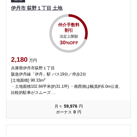
伊丹市 荻野１丁目 土地
仲介手数料
割引
法定上限額
30
%OFF
2,180
万円
兵庫県伊丹市荻野１丁目
阪急伊丹線「伊丹」駅 バス19分／停歩2分
2
[土地面積] 98.33m
・土地面積102.84平米(約31.1坪) ・南西側は幅員約6.0m公道、
比較的駐車がスムーズ …
59,976
月々
円
0
ボーナス
円