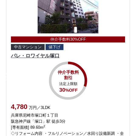
仲介手数料30%OFF
中古マンション
値下げ
パレ・ロワイヤル塚口
仲介手数料
割引
法定上限額
30
%OFF
4,780
万円／3LDK
兵庫県尼崎市塚口町１丁目
阪急神戸線「塚口」駅 徒歩3分
2
[専有面積] 89.60m
◇リフォーム内容 ・フルリノベーション／水回り設備新調 ・全