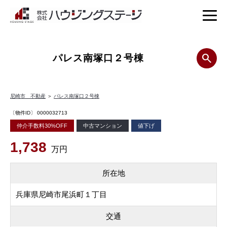
パレス南塚口２号棟
尼崎市 不動産
＞
パレス南塚口２号棟
〔物件ID〕 0000032713
仲介手数料30%OFF
中古マンション
値下げ
1,738
万円
所在地
兵庫県尼崎市尾浜町１丁目
交通