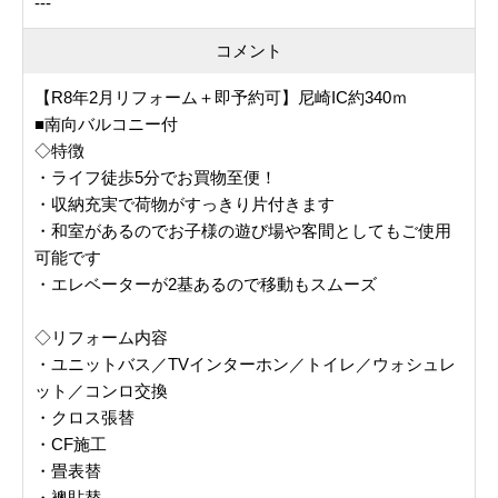
---
コメント
【R8年2月リフォーム＋即予約可】尼崎IC約340ｍ
■南向バルコニー付
◇特徴
・ライフ徒歩5分でお買物至便！
・収納充実で荷物がすっきり片付きます
・和室があるのでお子様の遊び場や客間としてもご使用
可能です
・エレベーターが2基あるので移動もスムーズ
◇リフォーム内容
・ユニットバス／TVインターホン／トイレ／ウォシュレ
ット／コンロ交換
・クロス張替
・CF施工
・畳表替
・襖貼替