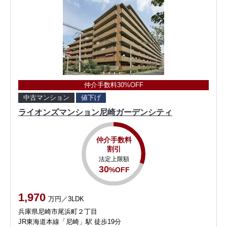
仲介手数料30%OFF
中古マンション
値下げ
ライオンズマンション尼崎ガーデンシティ
仲介手数料
割引
法定上限額
30
%OFF
1,970
万円／3LDK
兵庫県尼崎市尾浜町２丁目
JR東海道本線「尼崎」駅 徒歩19分