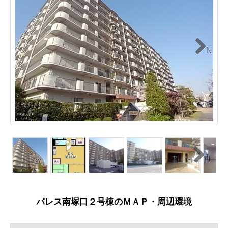
N
ext
N
ext
パレス南塚口２号棟のＭＡＰ・周辺環境