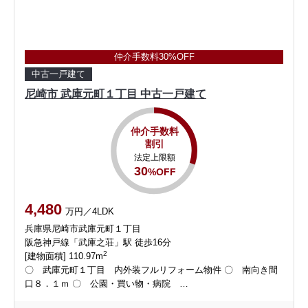
仲介手数料30%OFF
中古一戸建て
尼崎市 武庫元町１丁目 中古一戸建て
仲介手数料
割引
法定上限額
30
%OFF
4,480
万円／4LDK
兵庫県尼崎市武庫元町１丁目
阪急神戸線「武庫之荘」駅 徒歩16分
2
[建物面積] 110.97m
〇 武庫元町１丁目 内外装フルリフォーム物件 〇 南向き間
口８．１ｍ 〇 公園・買い物・病院 …