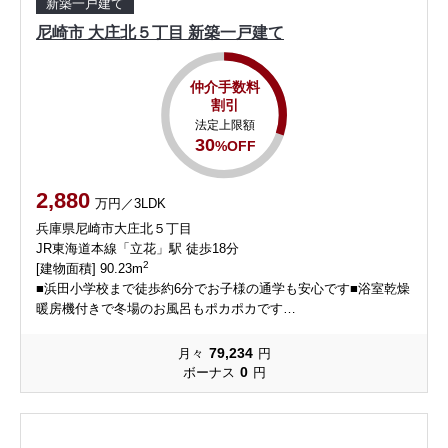
新築一戸建て
尼崎市 大庄北５丁目 新築一戸建て
仲介手数料
割引
法定上限額
30
%OFF
2,880
万円／3LDK
兵庫県尼崎市大庄北５丁目
JR東海道本線「立花」駅 徒歩18分
2
[建物面積] 90.23m
■浜田小学校まで徒歩約6分でお子様の通学も安心です■浴室乾燥
暖房機付きで冬場のお風呂もポカポカです…
79,234
月々
円
0
ボーナス
円