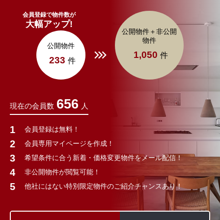
会員登録で物件数が
大幅アップ!
公開物件＋非公開
物件
公開物件
1,050
件
233
件
656
現在の会員数
人
会員登録は無料！
会員専用マイページを作成！
希望条件に合う新着・価格変更物件をメール配信！
非公開物件が閲覧可能！
他社にはない特別限定物件のご紹介チャンスあり！