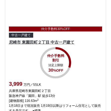
仲介手数料30%OFF
中古一戸建て
尼崎市 東園田町２丁目 中古一戸建て
仲介手数料
割引
法定上限額
30
%OFF
3,999
万円／5SLK
兵庫県尼崎市東園田町２丁目
阪急神戸線「園田」駅 徒歩13分
2
[建物面積] 116.63m
1月18日まで現況販売 1月19日以降はリフォーム住宅として販売
する予定です。 ●標準 …