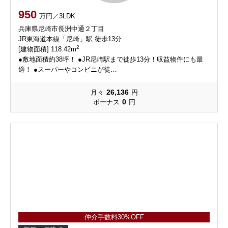
950
万円／3LDK
兵庫県尼崎市長洲中通２丁目
JR東海道本線「尼崎」駅 徒歩13分
2
[建物面積] 118.42m
●敷地面積約38坪！ ●JR尼崎駅まで徒歩13分！収益物件にも最
適！ ●スーパーやコンビニが徒…
26,136
月々
円
0
ボーナス
円
仲介手数料30%OFF