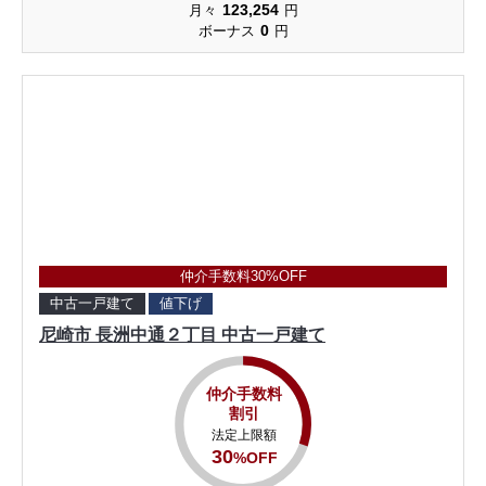
123,254
月々
円
0
ボーナス
円
仲介手数料30%OFF
中古一戸建て
値下げ
尼崎市 長洲中通２丁目 中古一戸建て
仲介手数料
割引
法定上限額
30
%OFF