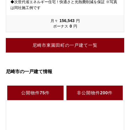
◆次世代省エネルギー住宅！快適さと光熱費削減を保証 ※写真
は同社施工例です
156,543
月々
円
0
ボーナス
円
尼崎市東園田町の一戸建て一覧
尼崎市の一戸建て情報
公開物件
75
件
非公開物件
200
件