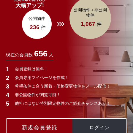
大幅アップ!
公開物件＋非公開
物件
公開物件
1,067
件
236
件
656
現在の会員数
人
会員登録は無料！
会員専用マイページを作成！
希望条件に合う新着・価格変更物件をメール配信！
非公開物件が閲覧可能！
他社にはない特別限定物件のご紹介チャンスあり！
新規会員登録
ログイン