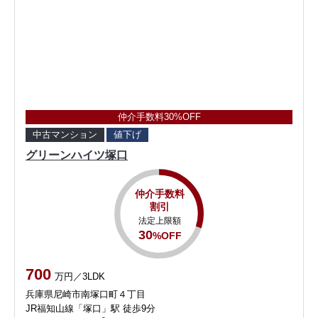
仲介手数料30%OFF
中古マンション
値下げ
グリーンハイツ塚口
仲介手数料
割引
法定上限額
30
%OFF
700
万円／3LDK
兵庫県尼崎市南塚口町４丁目
JR福知山線「塚口」駅 徒歩9分