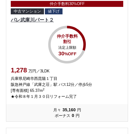
仲介手数料30%OFF
中古マンション
値下げ
パレ武庫川パート２
仲介手数料
割引
法定上限額
30
%OFF
1,278
万円／3LDK
兵庫県尼崎市西昆陽１丁目
阪急神戸線「武庫之荘」駅 バス12分／停歩5分
2
[専有面積] 65.37m
★令和８年１月３０日リフォーム完了
35,160
月々
円
0
ボーナス
円