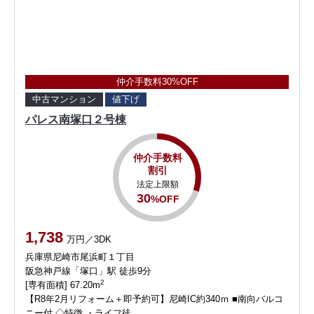
仲介手数料30%OFF
中古マンション
値下げ
パレス南塚口２号棟
仲介手数料
割引
法定上限額
30
%OFF
1,738
万円／3DK
兵庫県尼崎市尾浜町１丁目
阪急神戸線「塚口」駅 徒歩9分
2
[専有面積] 67.20m
【R8年2月リフォーム＋即予約可】尼崎IC約340ｍ ■南向バルコ
ニー付 ◇特徴 ・ライフ徒…