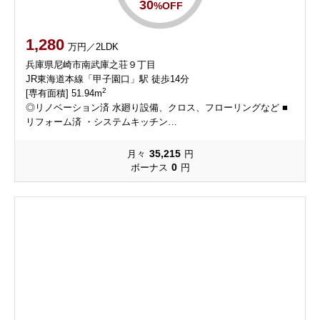
30
%OFF
1,280
万円／2LDK
兵庫県尼崎市南武庫之荘９丁目
JR東海道本線「甲子園口」駅 徒歩14分
2
[専有面積] 51.94m
◎リノベーション済 水廻り設備、クロス、フローリングなど ■
リフォーム済 ・システムキッチン…
35,215
月々
円
0
ボーナス
円