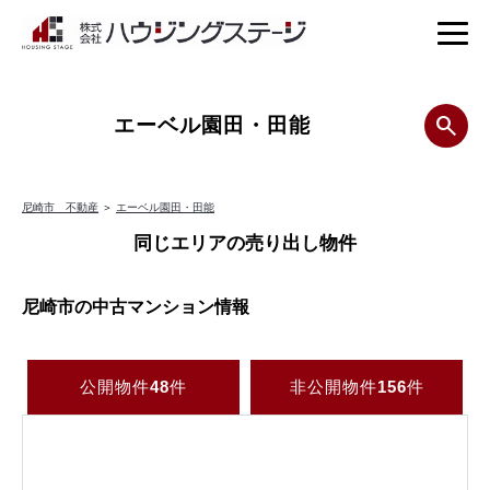
エーベル園田・田能
尼崎市 不動産
＞
エーベル園田・田能
同じエリアの売り出し物件
尼崎市の中古マンション情報
公開物件
48
件
非公開物件
156
件