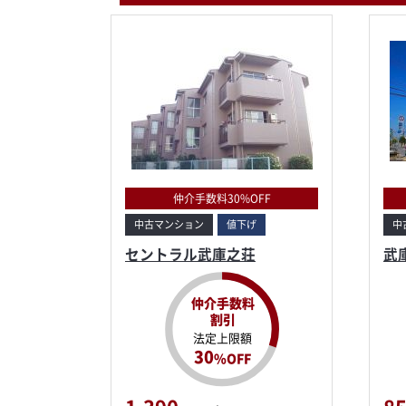
仲介手数料30%OFF
中古マンション
値下げ
中
セントラル武庫之荘
武
仲介手数料
割引
法定上限額
30
%OFF