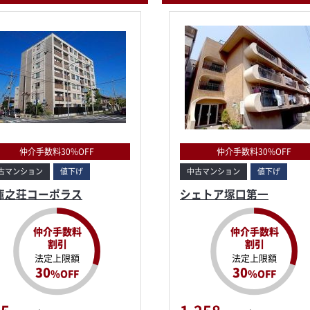
仲介手数料30%OFF
仲介手数料30%OFF
古マンション
値下げ
中古マンション
値下げ
庫之荘コーポラス
シェトア塚口第一
仲介手数料
仲介手数料
割引
割引
法定上限額
法定上限額
30
30
%OFF
%OFF