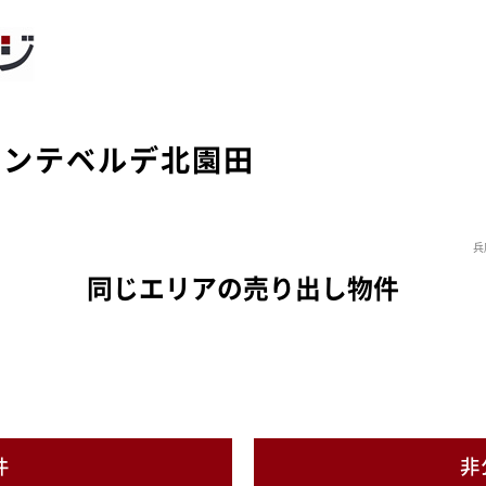
モンテベルデ北園田
兵
同じエリアの売り出し物件
件
非