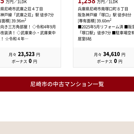
55
1,258
万円／1LDK
万円／1LDK
庫県尼崎市武庫之荘４丁目
兵庫県尼崎市南塚口町８丁目
神戸線「武庫之荘」駅 徒歩7分
阪急神戸線「塚口」駅 徒歩8分
2
2
面積] 39.96m
[専有面積] 39.60m
向き三方角部屋！ ◇令和4年9月
■2025年5月リフォーム済 ■阪
改装済！ ◇武庫東小・武庫東中
「塚口駅」徒歩7分 ■駐車場空有
校区！ ☆令和４年…
居室6帖
23,523
34,610
月々
円
月々
円
0
0
ボーナス
円
ボーナス
円
尼崎市の中古マンション一覧