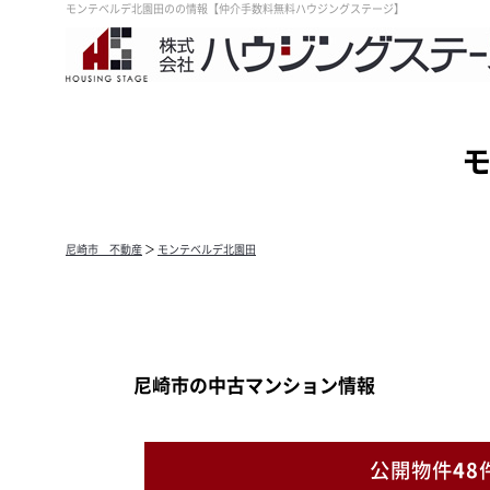
モンテベルデ北園田のの情報【仲介手数料無料ハウジングステージ】
尼崎市 不動産
＞
モンテベルデ北園田
尼崎市の中古マンション情報
公開物件
48