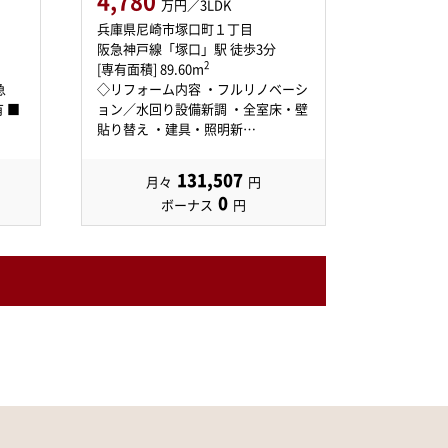
4,780
万円／3LDK
兵庫県尼崎市塚口町１丁目
阪急神戸線「塚口」駅 徒歩3分
2
[専有面積] 89.60m
急
◇リフォーム内容 ・フルリノベーシ
 ■
ョン／水回り設備新調 ・全室床・壁
貼り替え ・建具・照明新…
131,507
月々
円
0
ボーナス
円