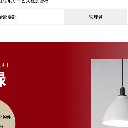
紅住宅サービス株式会社
全部委託
管理員
ます！
録
開物件
件