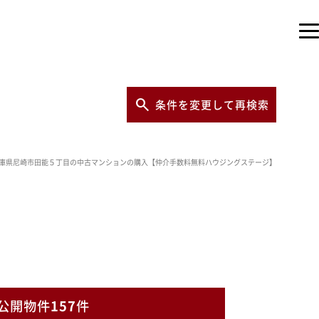
条件を変更して再検索
庫県尼崎市田能５丁目の中古マンションの購入【仲介手数料無料ハウジングステージ】
公開物件
157
件