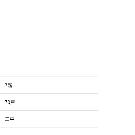
7階
70戸
二中