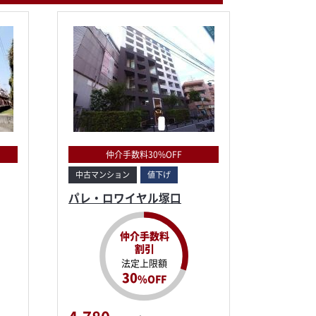
仲介手数料30%OFF
中古マンション
値下げ
パレ・ロワイヤル塚口
仲介手数料
割引
法定上限額
30
%OFF