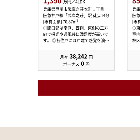
1,390
8
万円／4LDK
兵庫県尼崎市武庫之荘本町１丁目
兵
阪急神戸線「武庫之荘」駅 徒歩14分
阪急
2
[専有面積] 70.87m
[専有
◎開口部は南側、西側、東側の三方
◇東
向で採光や通風共に満足度が高いで
室内
す。 ◎各住戸には戸建て感覚を演…
38,242
月々
円
0
ボーナス
円