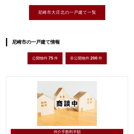
尼崎市大庄北の一戸建て一覧
尼崎市の一戸建て情報
75
200
公開物件
件
非公開物件
件
仲介手数料半額