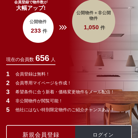
会員登録で物件数が
大幅アップ!
公開物件＋非公開
物件
公開物件
1,050
件
233
件
656
現在の会員数
人
会員登録は無料！
会員専用マイページを作成！
希望条件に合う新着・価格変更物件をメール配信！
非公開物件が閲覧可能！
他社にはない特別限定物件のご紹介チャンスあり！
新規会員登録
ログイン