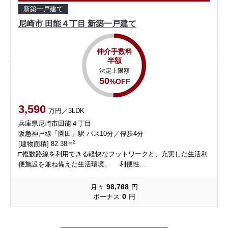
新築一戸建て
尼崎市 田能４丁目 新築一戸建て
仲介手数料
半額
法定上限額
50
%OFF
3,590
万円／3LDK
兵庫県尼崎市田能４丁目
阪急神戸線「園田」駅 バス10分／停歩4分
2
[建物面積] 82.38m
級
□複数路線を利用できる軽快なフットワークと、充実した生活利
便施設を兼ね備えた生活環境。 利便性…
98,768
月々
円
0
ボーナス
円