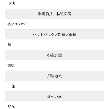
宅地
私道負担／私道面積
2
有／8.50m
セットバック／距離／面積
無
都市計画
市街
用途地域
一住
建ぺい率
60％