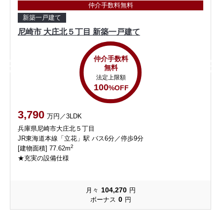
仲介手数料無料
新築一戸建て
尼崎市 大庄北５丁目 新築一戸建て
仲介手数料
無料
法定上限額
100
%OFF
3,790
万円／3LDK
兵庫県尼崎市大庄北５丁目
JR東海道本線「立花」駅 バス6分／停歩9分
2
[建物面積] 77.62m
★充実の設備仕様
104,270
月々
円
0
ボーナス
円