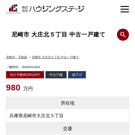
尼崎市 大庄北５丁目 中古一戸建て
尼崎市 不動産
＞
尼崎市 大庄北５丁目 中古一戸建て
〔物件ID〕 0000031463
仲介手数料30%OFF
中古戸建
値下げ
980
万円
所在地
兵庫県尼崎市大庄北５丁目
交通