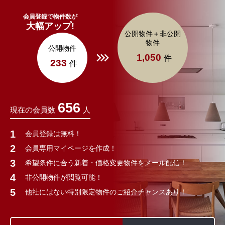
会員登録で物件数が
大幅アップ!
公開物件＋非公開
物件
公開物件
1,050
件
233
件
656
現在の会員数
人
会員登録は無料！
会員専用マイページを作成！
希望条件に合う新着・価格変更物件をメール配信！
非公開物件が閲覧可能！
他社にはない特別限定物件のご紹介チャンスあり！