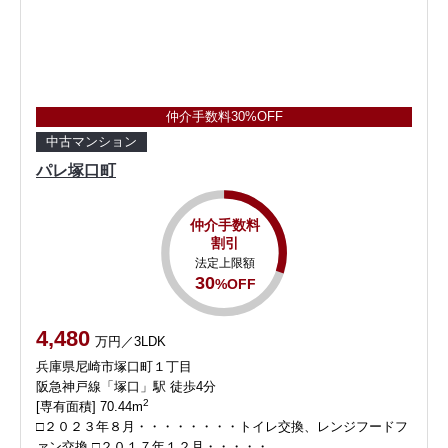
仲介手数料30%OFF
中古マンション
パレ塚口町
仲介手数料
割引
法定上限額
30
%OFF
4,480
万円／3LDK
兵庫県尼崎市塚口町１丁目
阪急神戸線「塚口」駅 徒歩4分
2
[専有面積] 70.44m
□２０２３年８月・・・・・・・・トイレ交換、レンジフードフ
ァン交換 □２０１７年１２月・・・・・…