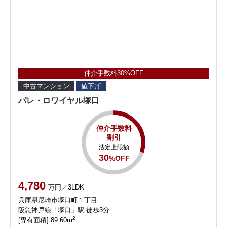
仲介手数料30%OFF
中古マンション
値下げ
パレ・ロワイヤル塚口
仲介手数料
割引
法定上限額
30
%OFF
4,780
万円／3LDK
兵庫県尼崎市塚口町１丁目
阪急神戸線「塚口」駅 徒歩3分
2
[専有面積] 89.60m