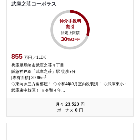
武庫之荘コーポラス
仲介手数料
割引
法定上限額
30
%OFF
855
万円／1LDK
兵庫県尼崎市武庫之荘４丁目
阪急神戸線「武庫之荘」駅 徒歩7分
2
[専有面積] 39.96m
◇東向き三方角部屋！ ◇令和4年9月室内改装済！ ◇武庫東小・
武庫東中校区！ ☆令和４年…
23,523
月々
円
0
ボーナス
円