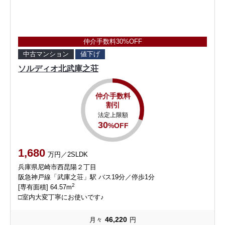
仲介手数料30%OFF
中古マンション
値下げ
ソルディオ北武庫之荘
仲介手数料
割引
法定上限額
30
%OFF
1,680
万円／2SLDK
兵庫県尼崎市西昆陽２丁目
阪急神戸線「武庫之荘」駅 バス19分／停歩1分
2
[専有面積] 64.57m
□室内大変丁寧にお使いです♪
46,220
月々
円