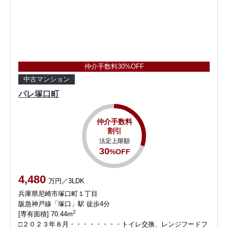
仲介手数料30%OFF
中古マンション
パレ塚口町
仲介手数料
割引
法定上限額
30
%OFF
4,480
万円／3LDK
兵庫県尼崎市塚口町１丁目
阪急神戸線「塚口」駅 徒歩4分
2
[専有面積] 70.44m
□２０２３年８月・・・・・・・・トイレ交換、レンジフードフ