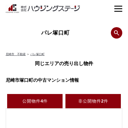
パレ塚口町
尼崎市 不動産
＞
パレ塚口町
同じエリアの売り出し物件
尼崎市塚口町の中古マンション情報
公開物件
4
件
非公開物件
2
件