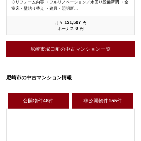
◇リフォーム内容 ・フルリノベーション／水回り設備新調 ・全
室床・壁貼り替え ・建具・照明新…
131,507
月々
円
0
ボーナス
円
尼崎市塚口町の中古マンション一覧
尼崎市の中古マンション情報
公開物件
48
件
非公開物件
155
件