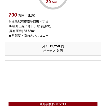
30
%OFF
700
万円／3LDK
兵庫県尼崎市南塚口町４丁目
JR福知山線「塚口」駅 徒歩9分
2
[専有面積] 58.83m
★角部屋・南向きバルコニー
19,258
月々
円
0
ボーナス
円
仲介手数料30%OFF