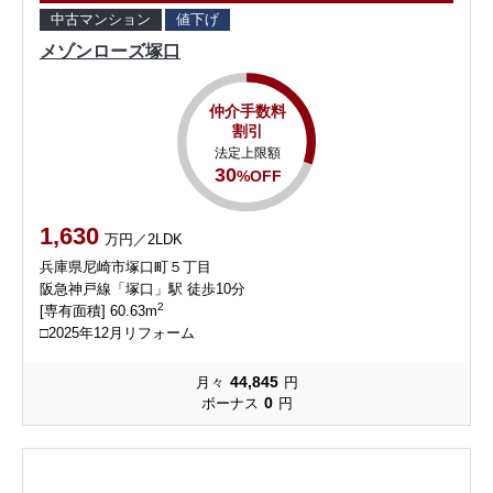
中古マンション
値下げ
メゾンローズ塚口
仲介手数料
割引
法定上限額
30
%OFF
1,630
万円／2LDK
兵庫県尼崎市塚口町５丁目
阪急神戸線「塚口」駅 徒歩10分
2
[専有面積] 60.63m
□2025年12月リフォーム
44,845
月々
円
0
ボーナス
円