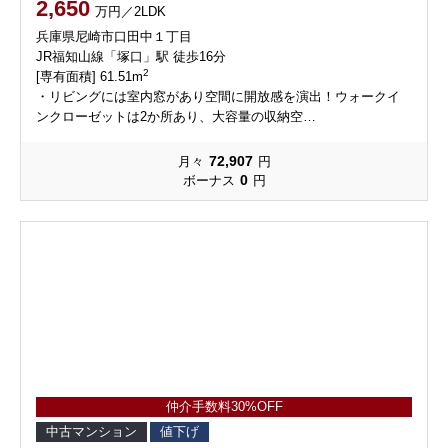
2,650
万円／2LDK
兵庫県尼崎市口田中１丁目
JR福知山線「塚口」駅 徒歩16分
2
[専有面積] 61.51m
・リビングには室内窓があり空間に開放感を演出！ウォークイ
ンクローゼットは2か所あり、大容量の収納空…
72,907
月々
円
0
ボーナス
円
仲介手数料30%OFF
中古マンション
値下げ