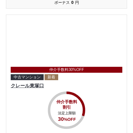
0
ボーナス
円
仲介手数料30%OFF
中古マンション
新着
クレール東塚口
仲介手数料
割引
法定上限額
30
%OFF