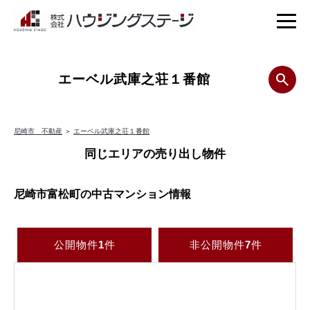
エーベル武庫之荘１番館
尼崎市 不動産
＞
エーベル武庫之荘１番館
同じエリアの売り出し物件
尼崎市富松町の中古マンション情報
公開物件
1
件
非公開物件
7
件