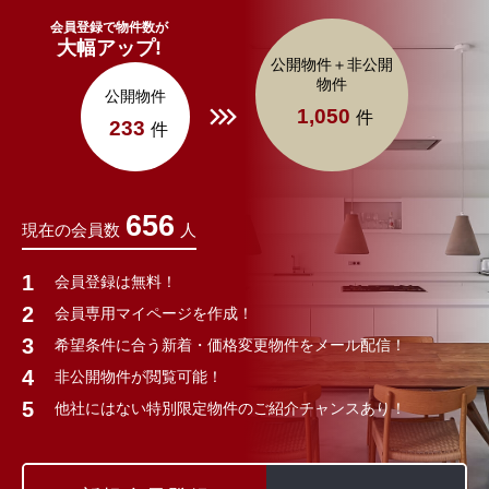
会員登録で物件数が
大幅アップ!
公開物件＋非公開
物件
公開物件
1,050
件
233
件
656
現在の会員数
人
会員登録は無料！
会員専用マイページを作成！
希望条件に合う新着・価格変更物件をメール配信！
非公開物件が閲覧可能！
他社にはない特別限定物件のご紹介チャンスあり！