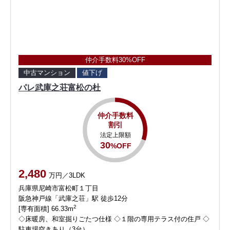
仲介手数料30%OFF
中古マンション
値下げ
パレ武庫之荘富松の杜
仲介手数料
割引
法定上限額
30
%OFF
2,480
万円／3LDK
兵庫県尼崎市富松町１丁目
阪急神戸線「武庫之荘」駅 徒歩12分
2
[専有面積] 66.33m
◇床暖房、和室掘りごたつ仕様 ◇１階の専用テラス付の住戸 ◇
駐車場空きあり（3台）