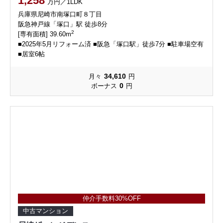
1,258
万円／1LDK
兵庫県尼崎市南塚口町８丁目
阪急神戸線「塚口」駅 徒歩8分
2
[専有面積] 39.60m
■2025年5月リフォーム済 ■阪急「塚口駅」徒歩7分 ■駐車場空有
■居室6帖
34,610
月々
円
0
ボーナス
円
仲介手数料30%OFF
中古マンション