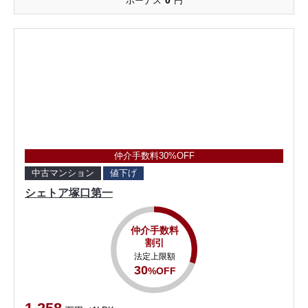
0
ボーナス
円
仲介手数料30%OFF
中古マンション
値下げ
シェトア塚口第一
仲介手数料
割引
法定上限額
30
%OFF