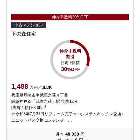
仲介手数料30%OFF
中古マンション
下の森住宅
仲介手数料
割引
法定上限額
30
%OFF
1,488
万円／3LDK
兵庫県尼崎市南武庫之荘４丁目
阪急神戸線「武庫之荘」駅 徒歩12分
2
[専有面積] 63.00m
☆令和8年7月31日リフォーム完了☆ □システムキッチン交換 □
ユニットバス交換 □シャンプー…
40,938
月々
円