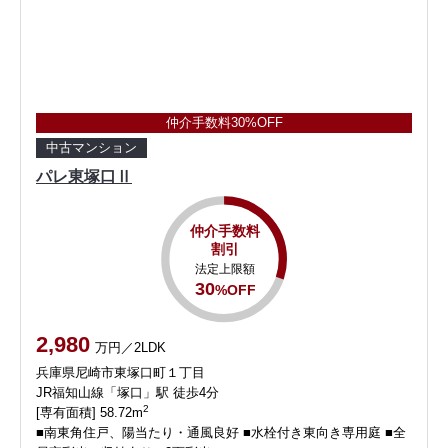
仲介手数料30%OFF
中古マンション
パレ東塚口Ⅱ
仲介手数料
割引
法定上限額
30
%OFF
2,980
万円／2LDK
兵庫県尼崎市東塚口町１丁目
JR福知山線「塚口」駅 徒歩4分
2
[専有面積] 58.72m
■南東角住戸、陽当たり・通風良好 ■水栓付き東向き専用庭 ■全