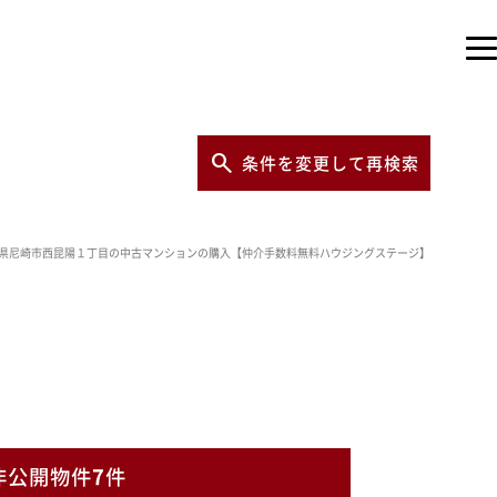
条件を変更して再検索
県尼崎市西昆陽１丁目の中古マンションの購入【仲介手数料無料ハウジングステージ】
非公開物件
7
件