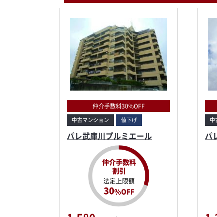
仲介手数料30%OFF
中古マンション
値下げ
中
パレ武庫川プルミエール
パ
仲介手数料
割引
法定上限額
30
%OFF