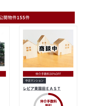
公開物件
155
件
仲介手数料30%OFF
中古マンション
レピア東園田ＥＡＳＴ
仲介手数料
割引