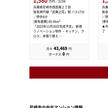
1,580
1,
万円／2LDK
兵庫県尼崎市西昆陽２丁目
兵
阪急神戸線「武庫之荘」駅 バス17分
阪急
／停歩6分
／停
2
[専有面積] 69.96m
[専有
「2025年11月30日完成予定」 新規
★
リノベーション物件 ・キッチン、ク
了
ロス、床張り替え …
43,469
月々
円
0
ボーナス
円
尼崎市の中古マンション情報