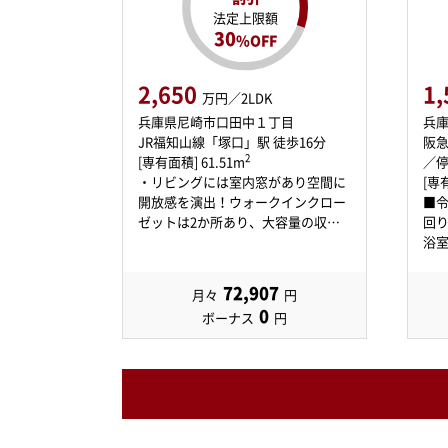
法定上限額
30
%OFF
2,650
1,
万円／2LDK
兵庫県尼崎市口田中１丁目
兵
JR福知山線「塚口」駅 徒歩16分
阪急
2
[専有面積] 61.51m
／停
・リビングには室内窓があり空間に
[専有
開放感を演出！ウォークインクロー
■令
ゼットは2か所あり、大容量の収納
回
空…
浴室
72,907
月々
円
0
ボーナス
円