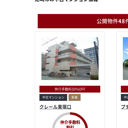
公開物件
48
仲介手数料30%OFF
中古マンション
新着
中
クレール東塚口
プ
仲介手数料
割引