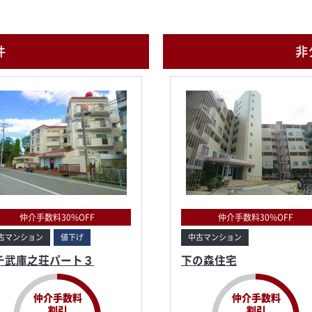
件
非
仲介手数料30%OFF
仲介手数料30%OFF
古マンション
値下げ
中古マンション
チ武庫之荘パート３
下の森住宅
仲介手数料
仲介手数料
割引
割引