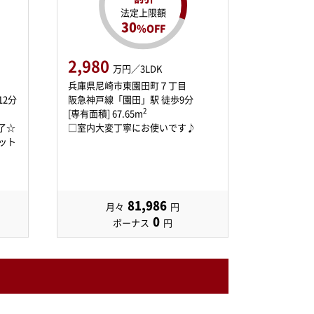
法定上限額
30
%OFF
2,980
万円／3LDK
兵庫県尼崎市東園田町７丁目
12分
阪急神戸線「園田」駅 徒歩9分
2
[専有面積] 67.65m
了☆
□室内大変丁寧にお使いです♪
ット
81,986
月々
円
0
ボーナス
円