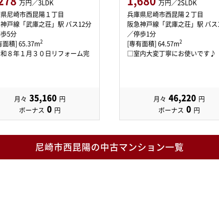
278
1,680
万円／3LDK
万円／2SLDK
庫県尼崎市西昆陽１丁目
兵庫県尼崎市西昆陽２丁目
神戸線「武庫之荘」駅 バス12分
阪急神戸線「武庫之荘」駅 バス
歩5分
／停歩1分
2
2
面積] 65.37m
[専有面積] 64.57m
令和８年１月３０日リフォーム完
□室内大変丁寧にお使いです♪
35,160
46,220
月々
円
月々
円
0
0
ボーナス
円
ボーナス
円
尼崎市西昆陽の中古マンション一覧