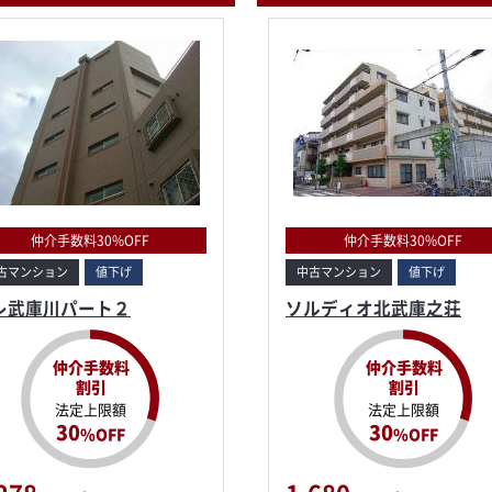
仲介手数料30%OFF
仲介手数料30%OFF
古マンション
値下げ
中古マンション
値下げ
レ武庫川パート２
ソルディオ北武庫之荘
仲介手数料
仲介手数料
割引
割引
法定上限額
法定上限額
30
30
%OFF
%OFF