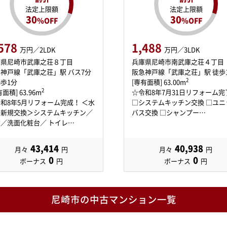
法定上限額
法定上限額
30
30
%OFF
%OFF
578
1,488
万円／2LDK
万円／3LDK
庫県尼崎市武庫之荘８丁目
兵庫県尼崎市南武庫之荘４丁目
神戸線「武庫之荘」駅 バス7分
阪急神戸線「武庫之荘」駅 徒歩
2
歩1分
[専有面積] 63.00m
2
面積] 63.96m
☆令和8年7月31日リフォーム完
和8年5月リフォーム完成！ ＜水
□システムキッチン交換 □ユニ
り新規交換＞システムキッチン／
バス交換 □シャンプー…
／洗面化粧台／ トイレ…
43,414
40,938
月々
円
月々
円
0
0
ボーナス
円
ボーナス
円
尼崎市の中古マンション一覧