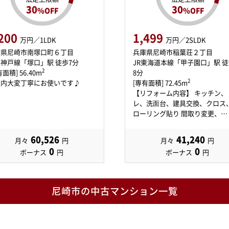
30
30
%OFF
%OFF
200
1,499
万円／1LDK
万円／2SLDK
庫県尼崎市南塚口町６丁目
兵庫県尼崎市稲葉荘２丁目
神戸線「塚口」駅 徒歩7分
JR東海道本線「甲子園口」駅 徒
2
面積] 56.40m
8分
2
室内大変丁寧にお使いです♪
[専有面積] 72.45m
【リフォーム内容】 キッチン、
レ、洗⾯台、建具交換、クロス
ローリング貼り 間取り変更、…
60,526
41,240
月々
円
月々
円
0
0
ボーナス
円
ボーナス
円
尼崎市の中古マンション一覧