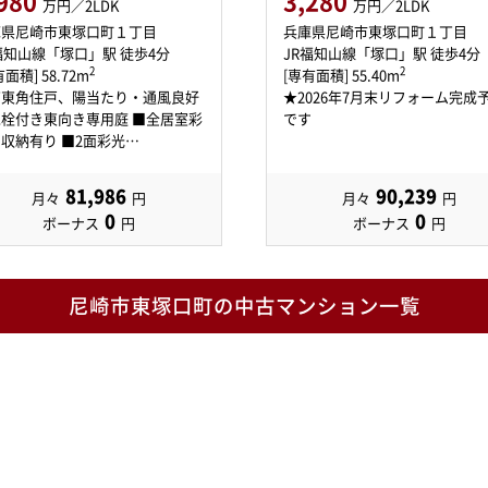
980
3,280
万円／2LDK
万円／2LDK
庫県尼崎市東塚口町１丁目
兵庫県尼崎市東塚口町１丁目
福知山線「塚口」駅 徒歩4分
JR福知山線「塚口」駅 徒歩4分
2
2
面積] 58.72m
[専有面積] 55.40m
南東角住戸、陽当たり・通風良好
★2026年7月末リフォーム完成
栓付き東向き専用庭 ■全居室彩
です
収納有り ■2面彩光…
81,986
90,239
月々
円
月々
円
0
0
ボーナス
円
ボーナス
円
尼崎市東塚口町の中古マンション一覧