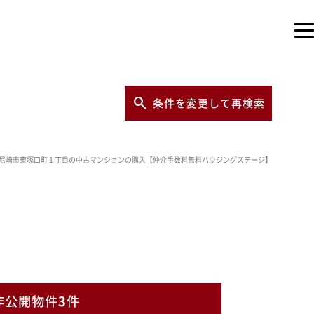
条件を変更して再検索
尼崎市東塚口町１丁目の中古マンションの購入【仲介手数料無料ハウジングステージ】
非公開物件
3
件