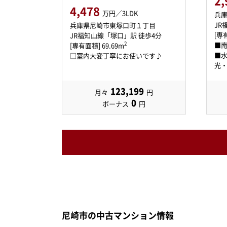
2,
4,478
万円／3LDK
兵
JR
兵庫県尼崎市東塚口町１丁目
[専有
JR福知山線「塚口」駅 徒歩4分
■
2
[専有面積] 69.69m
■水
□室内大変丁寧にお使いです♪
光・
123,199
月々
円
0
ボーナス
円
尼崎市の中古マンション情報