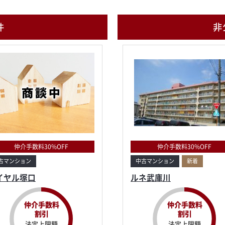
件
非
仲介手数料30%OFF
仲介手数料30%OFF
古マンション
中古マンション
新着
イヤル塚口
ルネ武庫川
仲介手数料
仲介手数料
割引
割引
法定上限額
法定上限額