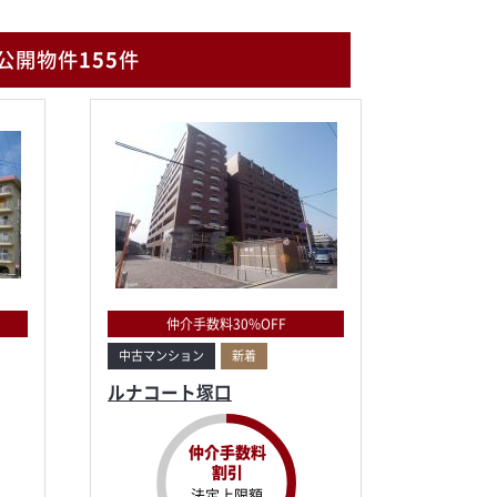
公開物件
155
件
仲介手数料30%OFF
中古マンション
新着
ルナコート塚口
仲介手数料
割引
法定上限額