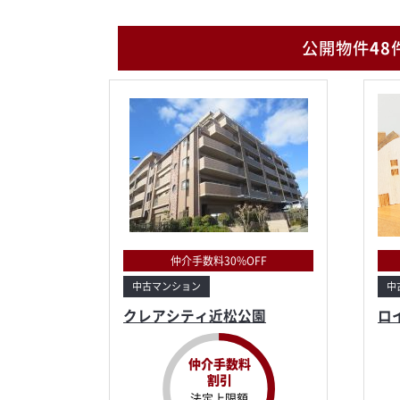
公開物件
48
仲介手数料30%OFF
中古マンション
中
クレアシティ近松公園
ロ
仲介手数料
割引
法定上限額