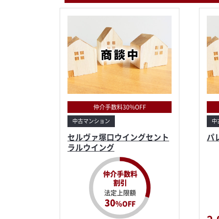
仲介手数料30%OFF
中古マンション
中
セルヴァ塚口ウイングセント
パ
ラルウイング
仲介手数料
割引
法定上限額
30
%OFF