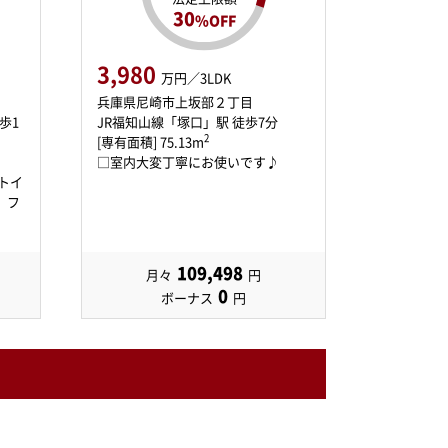
30
%OFF
3,980
万円／3LDK
兵庫県尼崎市上坂部２丁目
歩1
JR福知山線「塚口」駅 徒歩7分
2
[専有面積] 75.13m
□室内大変丁寧にお使いです♪
トイ
、フ
109,498
月々
円
0
ボーナス
円