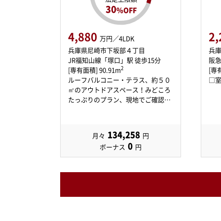
30
%OFF
4,880
2,
万円／4LDK
兵庫県尼崎市下坂部４丁目
兵
JR福知山線「塚口」駅 徒歩15分
阪急
2
[専有面積] 90.91m
[専有
ルーフバルコニー・テラス、約５０
□
㎡のアウトドアスペース！みどころ
たっぷりのプラン、現地でご確認
を！…
134,258
月々
円
0
ボーナス
円