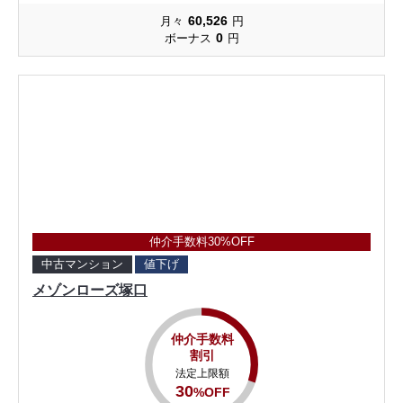
60,526
月々
円
0
ボーナス
円
仲介手数料30%OFF
中古マンション
値下げ
メゾンローズ塚口
仲介手数料
割引
法定上限額
30
%OFF