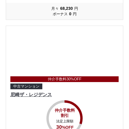
68,230
月々
円
0
ボーナス
円
仲介手数料30%OFF
中古マンション
尼崎ザ・レジデンス
仲介手数料
割引
法定上限額
30
%OFF