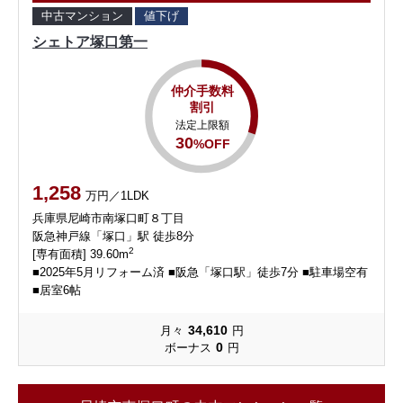
中古マンション
値下げ
シェトア塚口第一
仲介手数料
割引
法定上限額
30
%OFF
1,258
万円／1LDK
兵庫県尼崎市南塚口町８丁目
阪急神戸線「塚口」駅 徒歩8分
2
[専有面積] 39.60m
■2025年5月リフォーム済 ■阪急「塚口駅」徒歩7分 ■駐車場空有
■居室6帖
34,610
月々
円
0
ボーナス
円