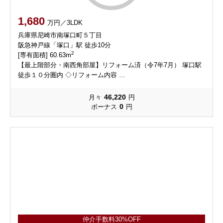
1,680
万円／3LDK
兵庫県尼崎市南塚口町５丁目
阪急神戸線「塚口」駅 徒歩10分
2
[専有面積] 60.63m
【最上階部分・南西角部屋】リフォーム済（令7年7月） 塚口駅
徒歩１０分圏内 ◇リフォーム内容 …
46,220
月々
円
0
ボーナス
円
仲介手数料30%OFF