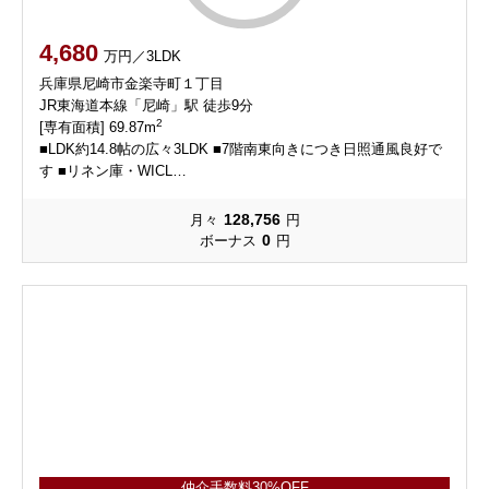
4,680
万円／3LDK
兵庫県尼崎市金楽寺町１丁目
JR東海道本線「尼崎」駅 徒歩9分
2
[専有面積] 69.87m
■LDK約14.8帖の広々3LDK ■7階南東向きにつき日照通風良好で
す ■リネン庫・WICL…
128,756
月々
円
0
ボーナス
円
仲介手数料30%OFF