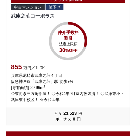
中古マンション
値下げ
武庫之荘コーポラス
仲介手数料
割引
法定上限額
30
%OFF
855
万円／1LDK
兵庫県尼崎市武庫之荘４丁目
阪急神戸線「武庫之荘」駅 徒歩7分
2
[専有面積] 39.96m
◇東向き三方角部屋！ ◇令和4年9月室内改装済！ ◇武庫東小・
武庫東中校区！ ☆令和４年…
23,523
月々
円
0
ボーナス
円