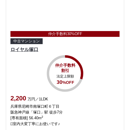
仲介手数料30%OFF
中古マンション
ロイヤル塚口
仲介手数料
割引
法定上限額
30
%OFF
2,200
万円／1LDK
兵庫県尼崎市南塚口町６丁目
阪急神戸線「塚口」駅 徒歩7分
2
[専有面積] 56.40m
□室内大変丁寧にお使いです♪