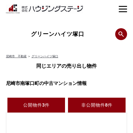
グリーンハイツ塚口
尼崎市 不動産
＞
グリーンハイツ塚口
同じエリアの売り出し物件
尼崎市南塚口町の中古マンション情報
公開物件
3
件
非公開物件
8
件