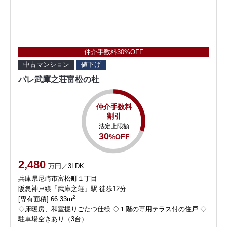
仲介手数料30%OFF
中古マンション
値下げ
パレ武庫之荘富松の杜
仲介手数料
割引
法定上限額
30
%OFF
2,480
万円／3LDK
兵庫県尼崎市富松町１丁目
阪急神戸線「武庫之荘」駅 徒歩12分
2
[専有面積] 66.33m
◇床暖房、和室掘りごたつ仕様 ◇１階の専用テラス付の住戸 ◇
駐車場空きあり（3台）