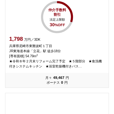
仲介手数料
割引
法定上限額
30
%OFF
1,798
万円／3DK
兵庫県尼崎市東難波町１丁目
JR東海道本線「立花」駅 徒歩18分
2
[専有面積] 54.79m
★令和８年２月末リフォーム完了予定 ★５階部分 ★食洗機
付きシステムキッチン ★浴室乾燥機付きバス…
49,467
月々
円
0
ボーナス
円