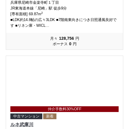
兵庫県尼崎市金楽寺町１丁目
JR東海道本線「尼崎」駅 徒歩9分
2
[専有面積] 69.87m
■LDK約14.8帖の広々3LDK ■7階南東向きにつき日照通風良好で
す ■リネン庫・WICL…
128,756
月々
円
0
ボーナス
円
仲介手数料30%OFF
中古マンション
新着
ルネ武庫川