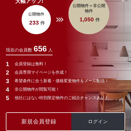
大幅アップ!
公開物件＋非公開
物件
公開物件
1,050
件
233
件
656
現在の会員数
人
会員登録は無料！
会員専用マイページを作成！
希望条件に合う新着・価格変更物件をメール配信！
非公開物件が閲覧可能！
他社にはない特別限定物件のご紹介チャンスあり！
新規会員登録
ログイン