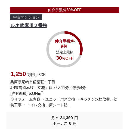
仲介手数料30%OFF
中古マンション
ルネ武庫川２番館
仲介手数料
割引
法定上限額
30
%OFF
1,250
万円／3DK
兵庫県尼崎市稲葉荘１丁目
JR東海道本線「立花」駅 バス11分／停歩4分
2
[専有面積] 53.84m
◇リフォーム内容 ・ユニットバス交換 ・キッチン水栓取替、塗
装工事 ・トイレ交換、床シート貼…
34,390
月々
円
0
ボーナス
円