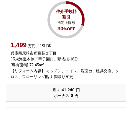
仲介手数料
割引
法定上限額
30
%OFF
1,499
万円／2SLDK
兵庫県尼崎市稲葉荘２丁目
JR東海道本線「甲子園口」駅 徒歩18分
2
[専有面積] 72.45m
【リフォーム内容】 キッチン、トイレ、洗⾯台、建具交換、ク
ロス、フローリング貼り 間取り変更、…
41,240
月々
円
0
ボーナス
円