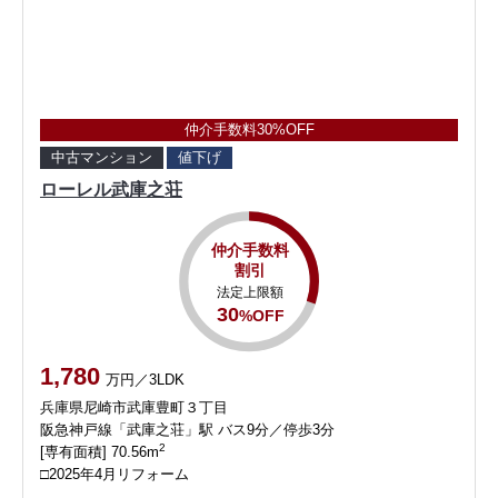
仲介手数料30%OFF
中古マンション
値下げ
ローレル武庫之荘
仲介手数料
割引
法定上限額
30
%OFF
1,780
万円／3LDK
兵庫県尼崎市武庫豊町３丁目
阪急神戸線「武庫之荘」駅 バス9分／停歩3分
2
[専有面積] 70.56m
□2025年4月リフォーム