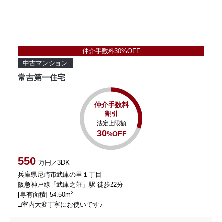
仲介手数料30%OFF
中古マンション
常吉第一住宅
仲介手数料
割引
法定上限額
30
%OFF
550
万円／3DK
兵庫県尼崎市武庫の里１丁目
阪急神戸線「武庫之荘」駅 徒歩22分
2
[専有面積] 54.50m
□室内大変丁寧にお使いです♪