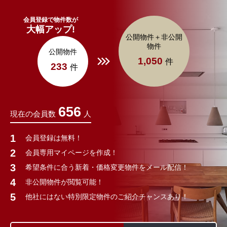
会員登録で物件数が
大幅アップ!
公開物件＋非公開
物件
公開物件
1,050
件
233
件
656
現在の会員数
人
会員登録は無料！
会員専用マイページを作成！
希望条件に合う新着・価格変更物件をメール配信！
非公開物件が閲覧可能！
他社にはない特別限定物件のご紹介チャンスあり！