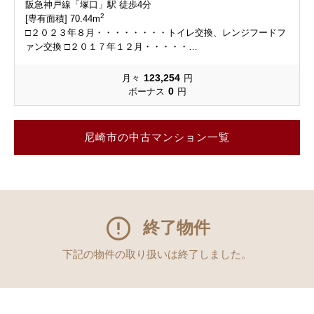
阪急神戸線「塚口」駅 徒歩4分
2
[専有面積] 70.44m
□２０２３年８月・・・・・・・・トイレ交換、レンジフードフ
ァン交換 □２０１７年１２月・・・・・…
123,254
月々
円
0
ボーナス
円
尼崎市の中古マンション一覧
終了物件
下記の物件の取り扱いは終了しました。