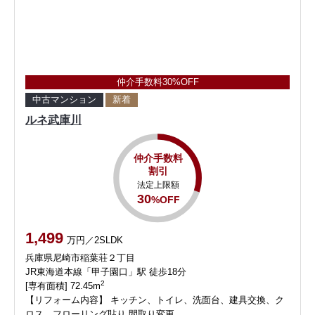
仲介手数料30%OFF
中古マンション
新着
ルネ武庫川
仲介手数料
割引
法定上限額
30
%OFF
1,499
万円／2SLDK
兵庫県尼崎市稲葉荘２丁目
JR東海道本線「甲子園口」駅 徒歩18分
2
[専有面積] 72.45m
【リフォーム内容】 キッチン、トイレ、洗⾯台、建具交換、ク
ロス、フローリング貼り 間取り変更、…