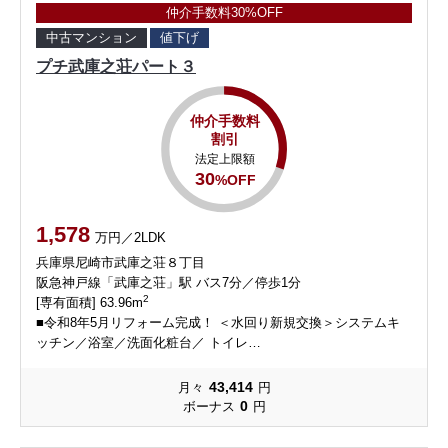
仲介手数料30%OFF
中古マンション
値下げ
プチ武庫之荘パート３
仲介手数料
割引
法定上限額
30
%OFF
1,578
万円／2LDK
兵庫県尼崎市武庫之荘８丁目
阪急神戸線「武庫之荘」駅 バス7分／停歩1分
2
[専有面積] 63.96m
■令和8年5月リフォーム完成！ ＜水回り新規交換＞システムキ
ッチン／浴室／洗面化粧台／ トイレ…
43,414
月々
円
0
ボーナス
円