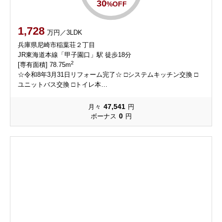
30
%OFF
1,728
万円／3LDK
兵庫県尼崎市稲葉荘２丁目
JR東海道本線「甲子園口」駅 徒歩18分
2
[専有面積] 78.75m
☆令和8年3月31日リフォーム完了☆ □システムキッチン交換 □
ユニットバス交換 □トイレ本…
47,541
月々
円
0
ボーナス
円