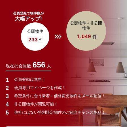
会員登録で物件数が
大幅アップ!
公開物件＋非公開
物件
公開物件
1,049
件
233
件
656
現在の会員数
人
会員登録は無料！
会員専用マイページを作成！
希望条件に合う新着・価格変更物件をメール配信！
非公開物件が閲覧可能！
他社にはない特別限定物件のご紹介チャンスあり！