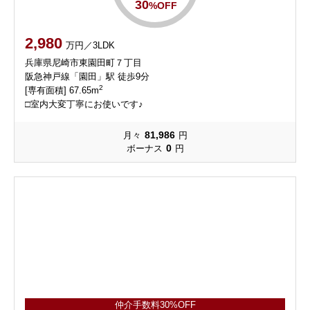
30
%OFF
2,980
万円／3LDK
兵庫県尼崎市東園田町７丁目
阪急神戸線「園田」駅 徒歩9分
2
[専有面積] 67.65m
□室内大変丁寧にお使いです♪
81,986
月々
円
0
ボーナス
円
仲介手数料30%OFF