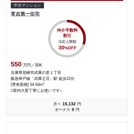
中古マンション
常吉第一住宅
仲介手数料
割引
法定上限額
30
%OFF
550
万円／3DK
兵庫県尼崎市武庫の里１丁目
阪急神戸線「武庫之荘」駅 徒歩22分
2
[専有面積] 54.50m
□室内大変丁寧にお使いです♪
15,132
月々
円
0
ボーナス
円