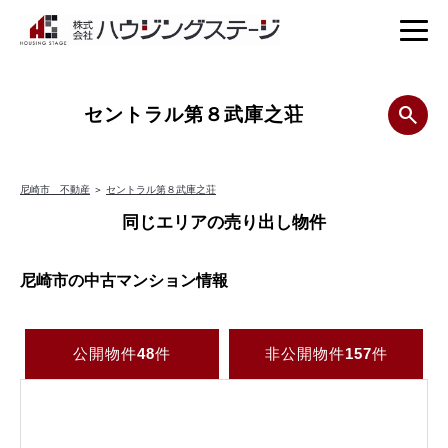
セントラル第８武庫之荘
尼崎市 不動産
＞
セントラル第８武庫之荘
同じエリアの売り出し物件
尼崎市の中古マンション情報
公開物件
48
件
非公開物件
157
件