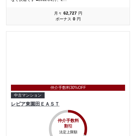
62,727
月々
円
0
ボーナス
円
仲介手数料30%OFF
中古マンション
レピア東園田ＥＡＳＴ
仲介手数料
割引
法定上限額