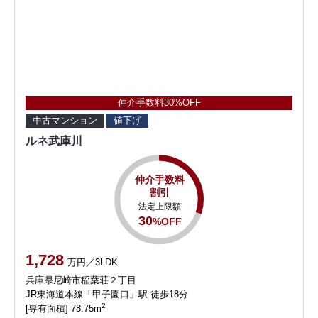
仲介手数料30%OFF
中古マンション
値下げ
ルネ武庫川
仲介手数料
割引
法定上限額
30
%OFF
1,728
万円／3LDK
兵庫県尼崎市稲葉荘２丁目
JR東海道本線「甲子園口」駅 徒歩18分
2
[専有面積] 78.75m