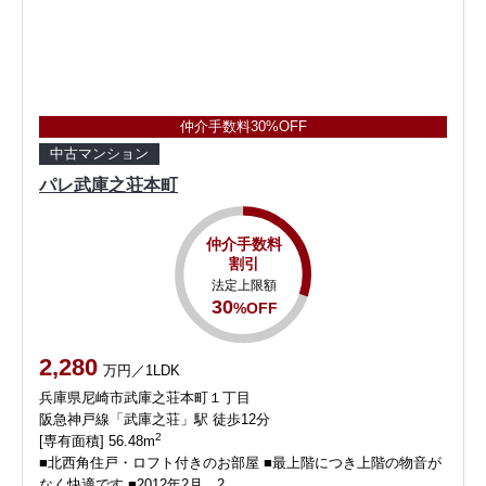
仲介手数料30%OFF
中古マンション
パレ武庫之荘本町
仲介手数料
割引
法定上限額
30
%OFF
2,280
万円／1LDK
兵庫県尼崎市武庫之荘本町１丁目
阪急神戸線「武庫之荘」駅 徒歩12分
2
[専有面積] 56.48m
■北西角住戸・ロフト付きのお部屋 ■最上階につき上階の物音が
なく快適です ■2012年2月、2…