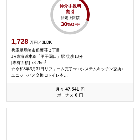
仲介手数料
割引
法定上限額
30
%OFF
1,728
万円／3LDK
兵庫県尼崎市稲葉荘２丁目
JR東海道本線「甲子園口」駅 徒歩18分
2
[専有面積] 78.75m
☆令和8年3月31日リフォーム完了☆ □システムキッチン交換 □
ユニットバス交換 □トイレ本…
47,541
月々
円
0
ボーナス
円