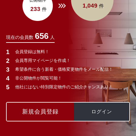
公開物件
1,049
件
233
件
656
現在の会員数
人
会員登録は無料！
会員専用マイページを作成！
希望条件に合う新着・価格変更物件をメール配信！
非公開物件が閲覧可能！
他社にはない特別限定物件のご紹介チャンスあり！
新規会員登録
ログイン