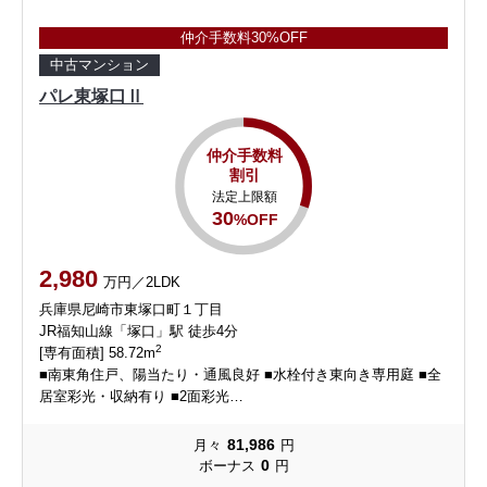
仲介手数料30%OFF
中古マンション
パレ東塚口Ⅱ
仲介手数料
割引
法定上限額
30
%OFF
2,980
万円／2LDK
兵庫県尼崎市東塚口町１丁目
JR福知山線「塚口」駅 徒歩4分
2
[専有面積] 58.72m
■南東角住戸、陽当たり・通風良好 ■水栓付き東向き専用庭 ■全
居室彩光・収納有り ■2面彩光…
81,986
月々
円
0
ボーナス
円