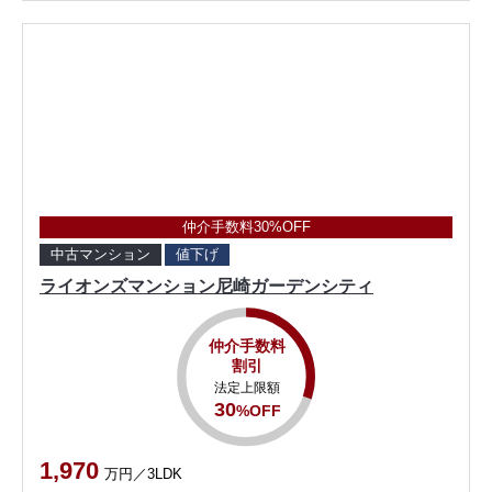
仲介手数料30%OFF
中古マンション
値下げ
ライオンズマンション尼崎ガーデンシティ
仲介手数料
割引
法定上限額
30
%OFF
1,970
万円／3LDK