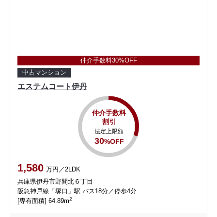
仲介手数料30%OFF
中古マンション
エステムコート伊丹
仲介手数料
割引
法定上限額
30
%OFF
1,580
万円／2LDK
兵庫県伊丹市野間北６丁目
阪急神戸線「塚口」駅 バス18分／停歩4分
2
[専有面積] 64.89m