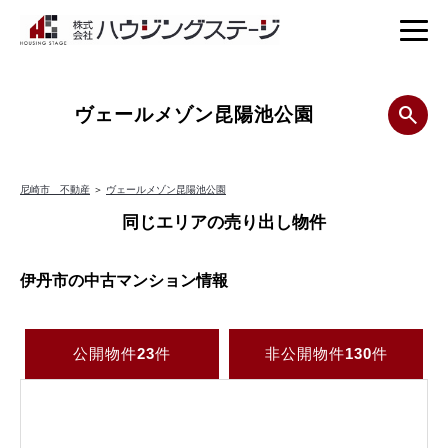
ヴェールメゾン昆陽池公園
尼崎市 不動産
＞
ヴェールメゾン昆陽池公園
同じエリアの売り出し物件
伊丹市の中古マンション情報
公開物件
23
件
非公開物件
130
件