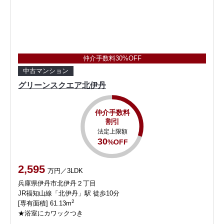
仲介手数料30%OFF
中古マンション
グリーンスクエア北伊丹
仲介手数料
割引
法定上限額
30
%OFF
2,595
万円／3LDK
兵庫県伊丹市北伊丹２丁目
JR福知山線「北伊丹」駅 徒歩10分
2
[専有面積] 61.13m
★浴室にカワックつき