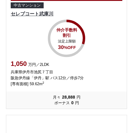
中古マンション
セレブコート武庫川
仲介手数料
割引
法定上限額
30
%OFF
1,050
万円／2LDK
兵庫県伊丹市池尻７丁目
阪急伊丹線「伊丹」駅 バス12分／停歩7分
2
[専有面積] 59.62m
28,888
月々
円
0
ボーナス
円