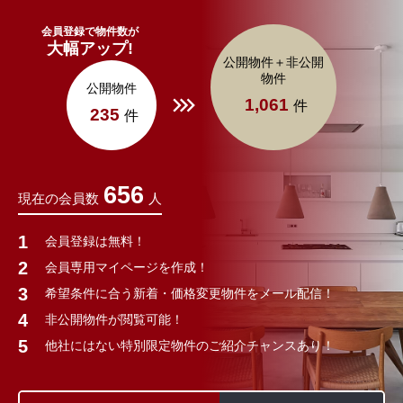
会員登録で物件数が
大幅アップ!
公開物件＋非公開
物件
公開物件
1,061
件
235
件
656
現在の会員数
人
会員登録は無料！
会員専用マイページを作成！
希望条件に合う新着・価格変更物件をメール配信！
非公開物件が閲覧可能！
他社にはない特別限定物件のご紹介チャンスあり！