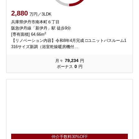
2,880
万円／3LDK
兵庫県伊丹市南本町６丁目
阪急伊丹線「新伊丹」駅 徒歩9分
2
[専有面積] 64.66m
【リノベーション内容】令和8年4月完成 □ユニットバスルーム1
316サイズ新調（浴室乾燥暖房機付…
79,234
月々
円
0
ボーナス
円
仲介手数料30%OFF