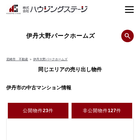
伊丹大野パークホームズ
尼崎市 不動産
＞
伊丹大野パークホームズ
同じエリアの売り出し物件
伊丹市の中古マンション情報
公開物件
23
件
非公開物件
127
件