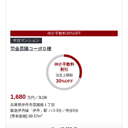
仲介手数料30%OFF
中古マンション
労金昆陽コーポＤ棟
仲介手数料
割引
法定上限額
30
%OFF
1,680
万円／3LDK
兵庫県伊丹市昆陽南１丁目
阪急伊丹線「伊丹」駅 バス3分／停歩5分
2
[専有面積] 69.57m