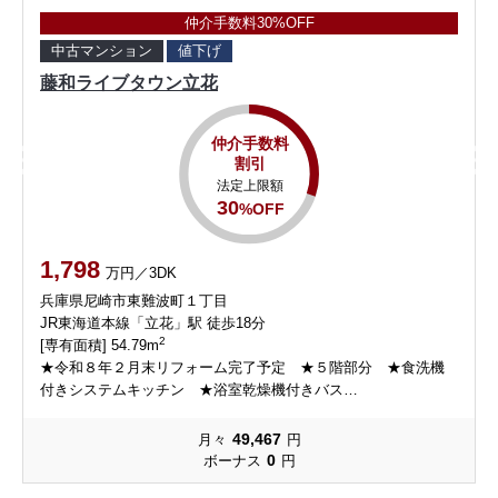
仲介手数料30%OFF
中古マンション
値下げ
藤和ライブタウン立花
仲介手数料
割引
法定上限額
30
%OFF
1,798
万円／3DK
兵庫県尼崎市東難波町１丁目
JR東海道本線「立花」駅 徒歩18分
2
[専有面積] 54.79m
★令和８年２月末リフォーム完了予定 ★５階部分 ★食洗機
付きシステムキッチン ★浴室乾燥機付きバス…
49,467
月々
円
0
ボーナス
円