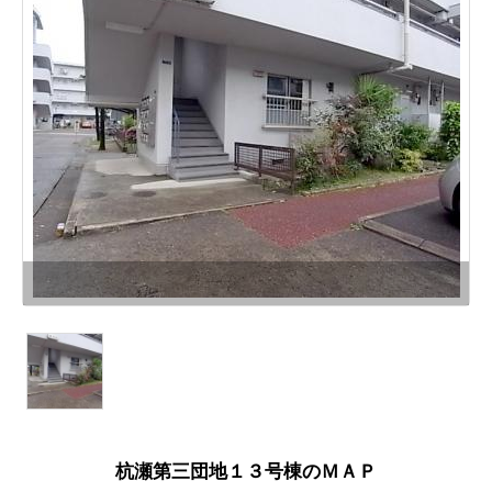
杭瀬第三団地１３号棟のＭＡＰ