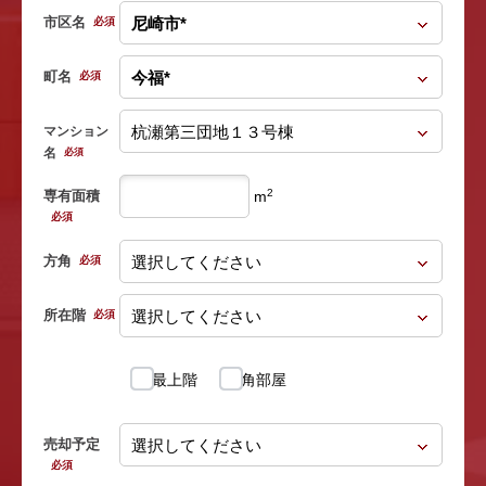
市区名
必須
町名
必須
マンション
名
必須
2
専有面積
m
必須
方角
必須
所在階
必須
最上階
角部屋
売却予定
必須