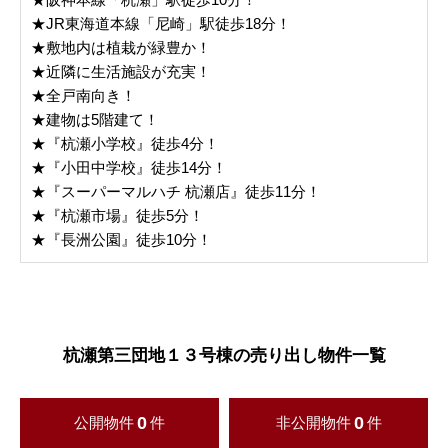
★JR東海道本線「尼崎」駅徒歩18分！
★敷地内は植栽が緑豊か！
★近隣に生活施設が充実！
★全戸南向き！
★建物は5階建て！
★『杭瀬小学校』徒歩4分！
★『小田中学校』徒歩14分！
★『スーパーマルハチ 杭瀬店』徒歩11分！
★『杭瀬市場』徒歩5分！
★『長洲公園』徒歩10分！
杭瀬第三団地１３号棟の売り出し物件一覧
0
0
公開物件
件
非公開物件
件