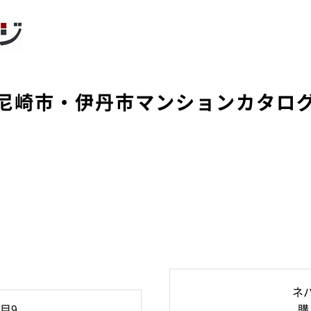
尼崎市・伊丹市マンションカタロ
ネ
目9
購