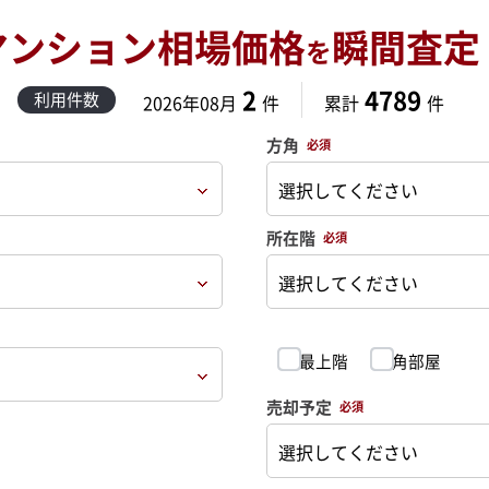
マンション相場価格
瞬間査定
を
2
4789
利用件数
2026年08月
件
累計
件
方角
必須
所在階
必須
最上階
角部屋
売却予定
必須