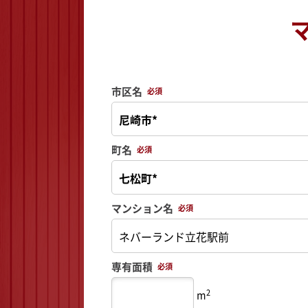
市区名
必須
町名
必須
マンション名
必須
専有面積
必須
2
m