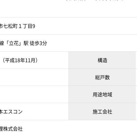
市七松町１丁目9
線「立花」駅 徒歩3分
月（平成18年11月）
構造
総戸数
用途地域
本エスコン
施工会社
理株式会社