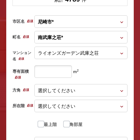
市区名
必須
町名
必須
マンション
名
必須
2
専有面積
m
必須
方角
必須
所在階
必須
最上階
角部屋