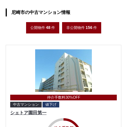
尼崎市の中古マンション情報
48
156
公開物件
件
非公開物件
件
仲介手数料30%OFF
中古マンション
値下げ
シェトア園田第一