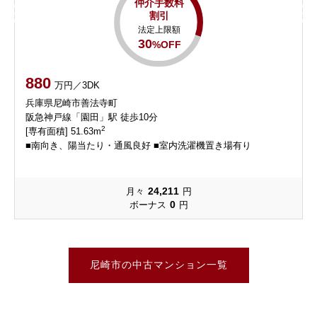
仲介手数料
割引
法定上限額
30
%OFF
880
万円／3DK
兵庫県尼崎市善法寺町
阪急神戸線「園田」駅 徒歩10分
2
[専有面積] 51.63m
■南向き、陽当たり・通風良好 ■室内洗濯機置き場有り
24,211
月々
円
0
ボーナス
円
尼崎市の中古マンション一覧