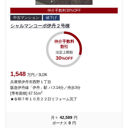
仲介手数料30%OFF
中古マンション
値下げ
シャルマンコーポ伊丹２号棟
仲介手数料
割引
法定上限額
30
%OFF
1,548
万円／3LDK
兵庫県伊丹市西野１丁目
阪急伊丹線「伊丹」駅 バス14分／停歩3分
2
[専有面積] 67.51m
★令和７年１０月２２日リフォーム完了
42,589
月々
円
0
ボーナス
円