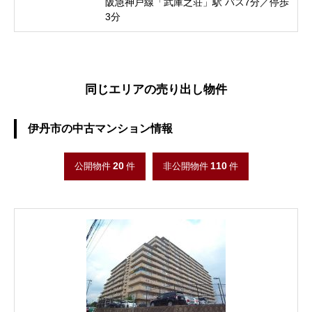
阪急神戸線「武庫之荘」駅 バス7分／停歩
3分
同じエリアの売り出し物件
伊丹市の中古マンション情報
20
110
公開物件
件
非公開物件
件