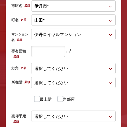
市区名
必須
町名
必須
マンション
名
必須
2
専有面積
m
必須
方角
必須
所在階
必須
最上階
角部屋
売却予定
必須