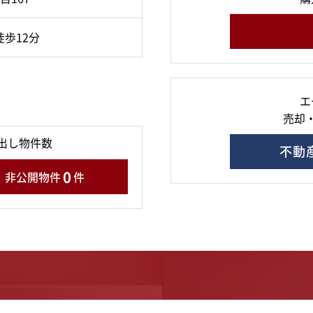
徒歩12分
エ
売却
出し物件数
不動
0
非公開物件
件