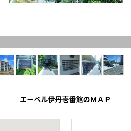
エーベル伊丹壱番館のＭＡＰ