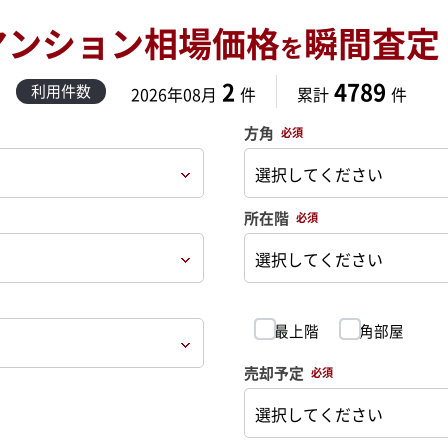
マンション相場価格
瞬間査定
を
2
4789
利用件数
2026年08月
件
累計
件
方角
必須
所在階
必須
最上階
角部屋
売却予定
必須