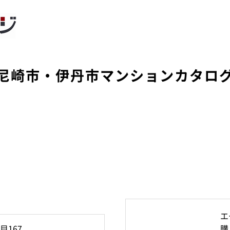
尼崎市・伊丹市マンションカタロ
エ
167
購