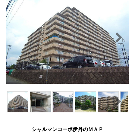
N
ext
N
ext
シャルマンコーポ伊丹のＭＡＰ