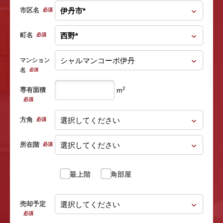
市区名
必須
町名
必須
マンション
名
必須
2
専有面積
m
必須
方角
必須
所在階
必須
最上階
角部屋
売却予定
必須