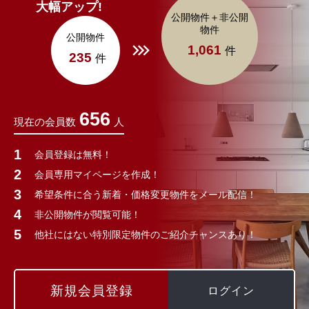
大幅アップ!
公開物件＋非公開
物件
公開物件
1,061
件
235
件
656
現在の会員数
人
会員登録は無料！
会員専用マイページを作成！
希望条件に合う新着・価格変更物件をメール配信！
非公開物件が閲覧可能！
他社にはない特別限定物件のご紹介チャンスあり！
新規会員登録
ログイン