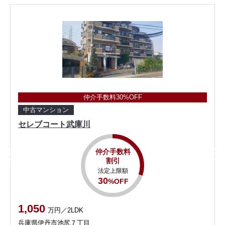
仲介手数料30%OFF
中古マンション
セレブコート武庫川
仲介手数料
割引
法定上限額
30
%OFF
1,050
万円／2LDK
兵庫県伊丹市池尻７丁目