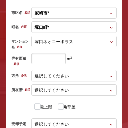
市区名
必須
町名
必須
マンション
名
必須
2
専有面積
m
必須
方角
必須
所在階
必須
最上階
角部屋
売却予定