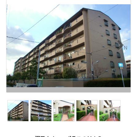
N
ext