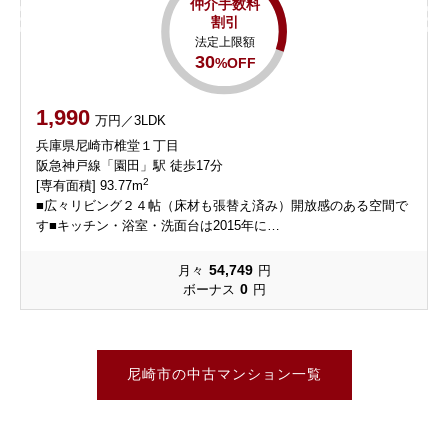
仲介手数料
割引
法定上限額
30
%OFF
1,990
万円／3LDK
兵庫県尼崎市椎堂１丁目
阪急神戸線「園田」駅 徒歩17分
2
[専有面積] 93.77m
テ
■広々リビング２４帖（床材も張替え済み）開放感のある空間で
す■キッチン・浴室・洗面台は2015年に…
54,749
月々
円
0
ボーナス
円
尼崎市の中古マンション一覧