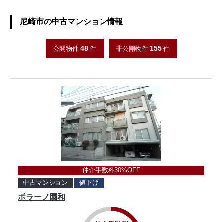
尼崎市の中古マンション情報
48
155
公開物件
件
非公開物件
件
仲介手数料30%OFF
中古マンション
値下げ
ポラーノ園和