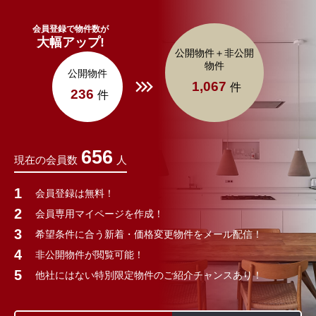
会員登録で物件数が
大幅アップ!
公開物件＋非公開
物件
公開物件
1,067
件
236
件
656
現在の会員数
人
会員登録は無料！
会員専用マイページを作成！
希望条件に合う新着・価格変更物件をメール配信！
非公開物件が閲覧可能！
他社にはない特別限定物件のご紹介チャンスあり！