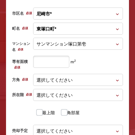
市区名
必須
町名
必須
マンション
名
必須
2
専有面積
m
必須
方角
必須
所在階
必須
最上階
角部屋
売却予定