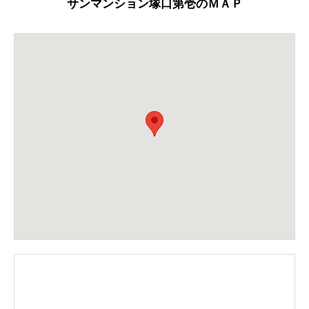
サンマンション塚口第壱のＭＡＰ