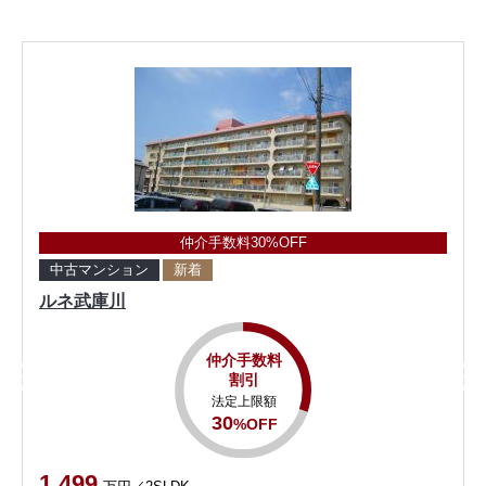
仲介手数料30%OFF
中古マンション
新着
ルネ武庫川
仲介手数料
割引
法定上限額
30
%OFF
1,499