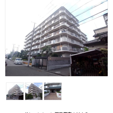
N
ext