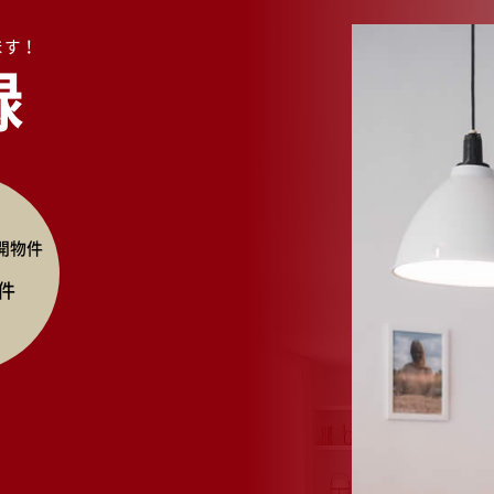
ます！
録
開物件
件