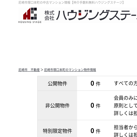
尼崎市塚口本町の中古マンション情報【仲介手数料無料ハウジングステージ】
尼崎市 不動産
＞
尼崎市塚口本町のマンション物件情報
0
すべての
公開物件
件
会員のみ
0
非公開物件
原則とし
件
詳しくは
担当者か
0
特別限定物件
件
詳しくは