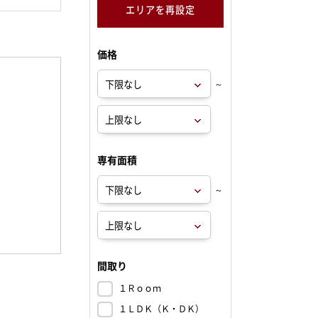
エリアを再設定
価格
～
専有面積
～
間取り
１Ｒｏｏｍ
１ＬＤＫ（Ｋ・ＤＫ）