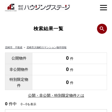
検索結果一覧
尼崎市 不動産
＞
尼崎市大物町のマンション物件情報
0
公開物件
件
0
非公開物件
件
特別限定物
0
件
件
公開・非公開・特別限定物件とは
0
件中
0～0を表示