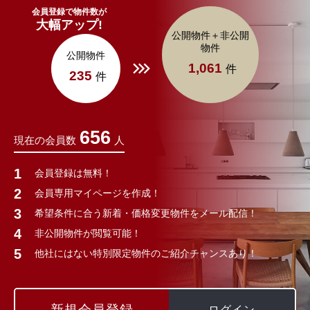
会員登録で物件数が
大幅アップ!
公開物件＋非公開
物件
公開物件
1,061
件
235
件
656
現在の会員数
人
会員登録は無料！
会員専用マイページを作成！
希望条件に合う新着・価格変更物件をメール配信！
非公開物件が閲覧可能！
他社にはない特別限定物件のご紹介チャンスあり！
新規会員登録
ログイン