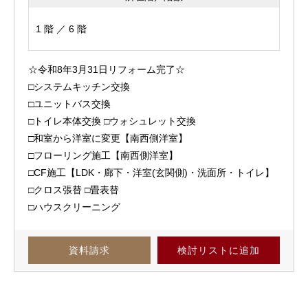
1 階 ／ 6 階
☆令和8年3月31日リフォーム完了☆
□システムキッチン交換
□ユニットバス交換
□トイレ本体交換 □ウォシュレット交換
□和室から洋室に変更【南西側洋室】
□フローリング施工【南西側洋室】
□CF施工【LDK・廊下・洋室(玄関側)・洗面所・トイレ】
□クロス張替 □畳表替
□ハウスクリーニング
資料請求
検討リスト
に追加