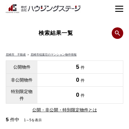
検索結果一覧
尼崎市 不動産
＞
尼崎市稲葉荘のマンション物件情報
5
公開物件
件
0
非公開物件
件
特別限定物
0
件
件
公開・非公開・特別限定物件とは
5
件中
1～5を表示