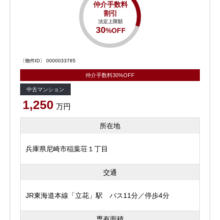
仲介手数料
割引
法定上限額
30
%OFF
〔物件ID〕 0000033785
仲介手数料30%OFF
中古マンション
1,250
万円
所在地
兵庫県尼崎市稲葉荘１丁目
交通
JR東海道本線「立花」駅 バス11分／停歩4分
専有面積