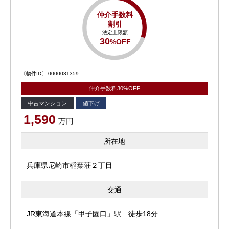
仲介手数料
割引
法定上限額
30
%OFF
〔物件ID〕 0000031359
仲介手数料30%OFF
中古マンション
値下げ
1,590
万円
所在地
兵庫県尼崎市稲葉荘２丁目
交通
JR東海道本線「甲子園口」駅 徒歩18分