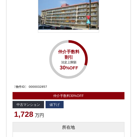
仲介手数料
割引
法定上限額
30
%OFF
〔物件ID〕 0000032857
仲介手数料30%OFF
中古マンション
値下げ
1,728
万円
所在地