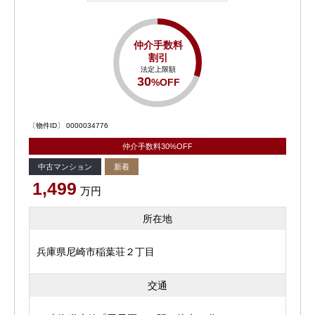
仲介手数料
割引
法定上限額
30
%OFF
〔物件ID〕 0000034776
仲介手数料30%OFF
中古マンション
新着
1,499
万円
所在地
兵庫県尼崎市稲葉荘２丁目
交通