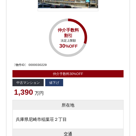
仲介手数料
割引
法定上限額
30
%OFF
〔物件ID〕 0000030229
仲介手数料30%OFF
中古マンション
値下げ
1,390
万円
所在地
兵庫県尼崎市稲葉荘２丁目
交通