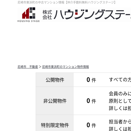
尼崎市東浜町の中古マンション情報【仲介手数料無料ハウジングステージ】
尼崎市 不動産
＞
尼崎市東浜町のマンション物件情報
0
すべての
公開物件
件
会員のみ
0
非公開物件
原則とし
件
詳しくは
担当者か
0
特別限定物件
件
詳しくは