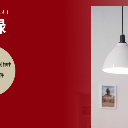
ます！
録
開物件
件