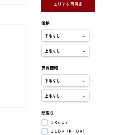
エリアを再設定
価格
～
専有面積
～
間取り
１Ｒｏｏｍ
１ＬＤＫ（Ｋ・ＤＫ）