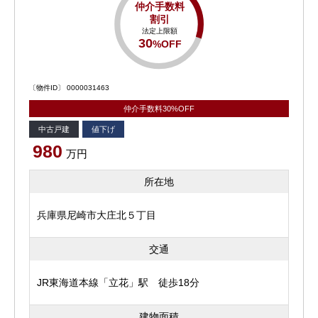
仲介手数料
割引
法定上限額
30
%OFF
〔物件ID〕 0000031463
仲介手数料30%OFF
中古戸建
値下げ
980
万円
所在地
兵庫県尼崎市大庄北５丁目
交通
JR東海道本線「立花」駅 徒歩18分
建物面積