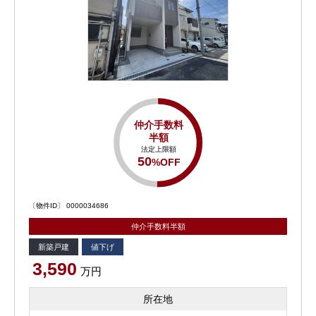
仲介手数料
半額
法定上限額
50
%OFF
〔物件ID〕 0000034686
仲介手数料半額
新築戸建
値下げ
3,590
万円
所在地