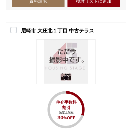
資料請求
検討リスト
に追加
尼崎市 大庄北１丁目 中古テラス
仲介手数料
割引
法定上限額
30
%OFF