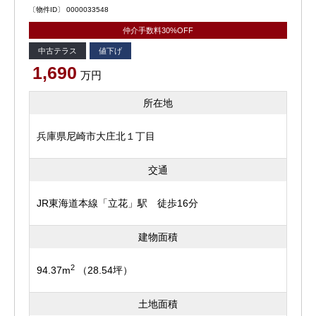
〔物件ID〕 0000033548
仲介手数料30%OFF
中古テラス
値下げ
1,690
万円
所在地
兵庫県尼崎市大庄北１丁目
交通
JR東海道本線「立花」駅 徒歩16分
建物面積
2
94.37m
（28.54坪）
土地面積