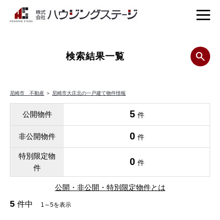
検索結果一覧
尼崎市 不動産
＞
尼崎市大庄北の一戸建て物件情報
5
公開物件
件
0
非公開物件
件
特別限定物
0
件
件
公開・非公開・特別限定物件とは
5
件中
1～5を表示