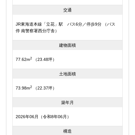
交通
JR東海道本線「立花」駅 バス6分／停歩9分 （バス
停 南警察署西分庁舎）
建物面積
2
77.62m
（23.48坪）
土地面積
2
73.98m
（22.37坪）
築年月
2026年06月（令和8年06月）
構造