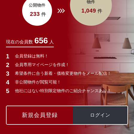
物件
公開物件
1,049
件
233
件
656
現在の会員数
人
会員登録は無料！
会員専用マイページを作成！
希望条件に合う新着・価格変更物件をメール配信！
非公開物件が閲覧可能！
他社にはない特別限定物件のご紹介チャンスあり！
新規会員登録
ログイン