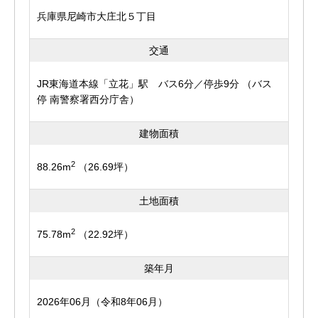
兵庫県尼崎市大庄北５丁目
交通
JR東海道本線「立花」駅 バス6分／停歩9分 （バス
停 南警察署西分庁舎）
建物面積
2
88.26m
（26.69坪）
土地面積
2
75.78m
（22.92坪）
築年月
2026年06月（令和8年06月）